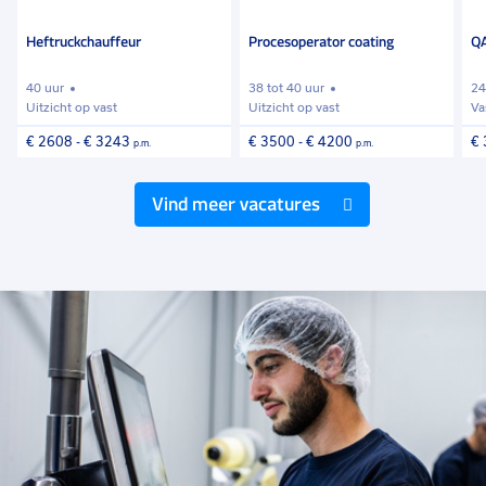
favorieten
favorieten
favo
Heftruckchauffeur
Procesoperator coating
QA
40 uur
38 tot 40 uur
24
Uitzicht op vast
Uitzicht op vast
Va
€ 2608
-
€ 3243
€ 3500
-
€ 4200
€
p.m.
p.m.
Vind meer vacatures