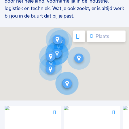
door het hele land, voornamelijk in de industrie,
logistiek en techniek. Wat je ook zoekt, er is altijd werk
bij jou in de buurt dat bij je past.
Mijn
locatie
Voeg
Voeg
Voe
toe
toe
toe
aan
aan
aan