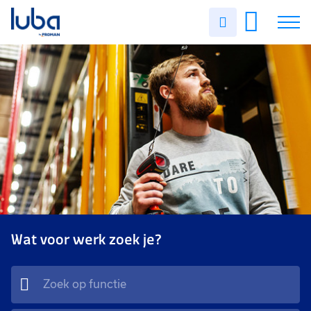
Uren
invullen
Vacatures
Over ons
Voor werkgevers
Contact
Wat voor werk zoek je?