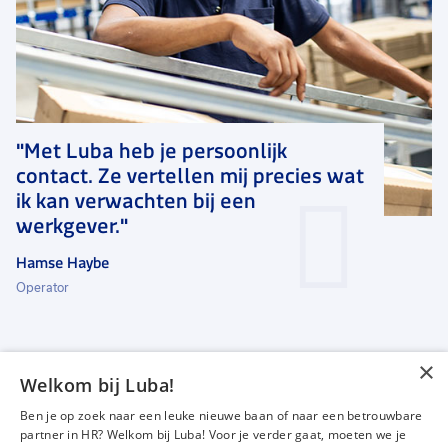
"Met Luba heb je persoonlijk
contact. Ze vertellen mij precies wat
ik kan verwachten bij een
werkgever."
Hamse Haybe
Operator
×
Welkom bij Luba!
Vacatures
Over ons
Ben je op zoek naar een leuke nieuwe baan of naar een betrouwbare
Werken bij Luba
Voor werkgevers
partner in HR? Welkom bij Luba! Voor je verder gaat, moeten we je