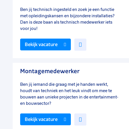
Ben jij technisch ingesteld en zoek je een functie
met opleidingskansen en bijzondere installaties?
Dan is deze baan als technisch medewerker iets
voor jou!
Voeg
Bekijk vacature
toe
aan
favorieten
Montagemedewerker
Ben jij iemand die graag met je handen werkt,
houdt van techniek en het leuk vindt om mee te
bouwen aan unieke projecten in de entertainment-
en bouwsector?
Voeg
Bekijk vacature
toe