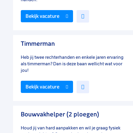
Voeg
Bekijk vacature
toe
aan
favorieten
Timmerman
Heb jij twee rechterhanden en enkele jaren ervaring
als timmerman? Dan is deze baan wellicht wat voor
jou!
Voeg
Bekijk vacature
toe
aan
favorieten
Bouwvakhelper (2 ploegen)
Houd jij van hard aanpakken en wil je graag fysiek