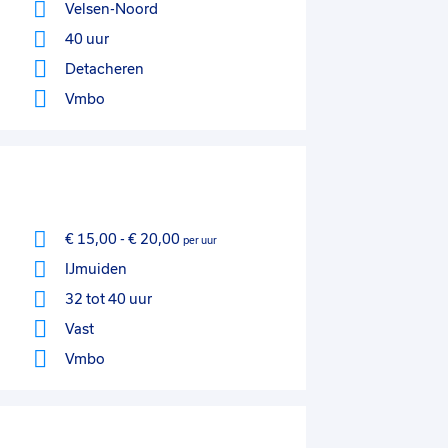
Velsen-Noord
40 uur
Detacheren
Vmbo
€ 15,00
-
€ 20,00
per uur
IJmuiden
32 tot 40 uur
Vast
Vmbo