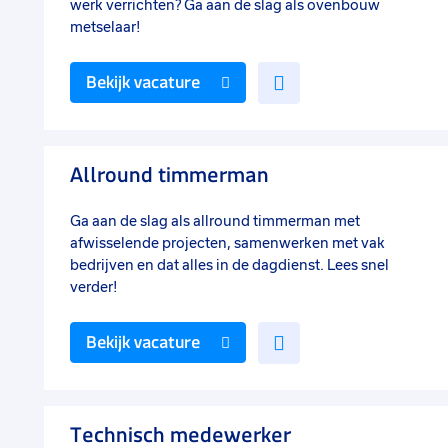
werk verrichten? Ga aan de slag als ovenbouw
metselaar!
Voeg
Bekijk vacature
toe
aan
favorieten
Allround timmerman
Ga aan de slag als allround timmerman met
afwisselende projecten, samenwerken met vak
bedrijven en dat alles in de dagdienst. Lees snel
verder!
Voeg
Bekijk vacature
toe
aan
favorieten
Technisch medewerker