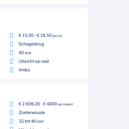
€ 15,00
-
€ 18,50
per uur
Schagerbrug
40 uur
Uitzicht op vast
Vmbo
€ 2.608,26
-
€ 4000
per maand
Zoeterwoude
32 tot 40 uur