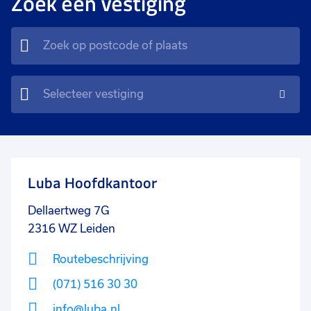
Zoek een vestiging
Selecteer vestiging
Luba Hoofdkantoor
Dellaertweg 7G
2316 WZ
Leiden
Routebeschrijving
(071) 516 30 30
info@luba.nl