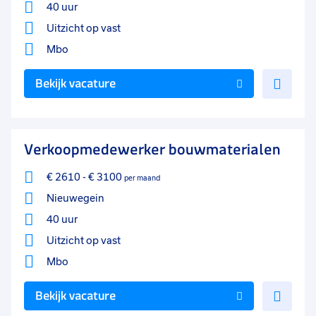
40 uur
Uitzicht op vast
Mbo
Voe
Bekijk vacature
toe
aan
favo
Verkoopmedewerker bouwmaterialen
€ 2610
-
€ 3100
per maand
Nieuwegein
40 uur
Uitzicht op vast
Mbo
Voe
Bekijk vacature
toe