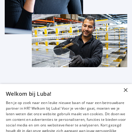
×
Welkom bij Luba!
Vacatures
Over ons
Ben je op zoek naar een leuke nieuwe baan of naar een betrouwbare
Werken bij Luba
Voor werkgevers
partner in HR? Welkom bij Luba! Voor je verder gaat, moeten we je
laten weten dat onze website gebruik maakt van cookies. Dit doen we
Mijn Luba
Contact
om content en advertenties te personaliseren, functies te bieden voor
social media en om ons websiteverkeer te analyseren. Kort gezegd
houdt dit in dat onze website zich aanpast aan jouw persoonlijke