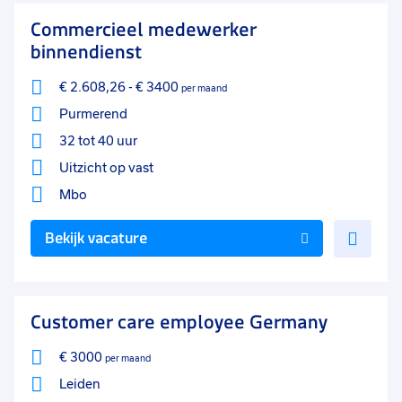
favo
Commercieel medewerker
binnendienst
€ 2.608,26
-
€ 3400
per maand
Purmerend
32 tot 40 uur
Uitzicht op vast
Mbo
Voe
Bekijk vacature
toe
aan
favo
Customer care employee Germany
€ 3000
per maand
Leiden