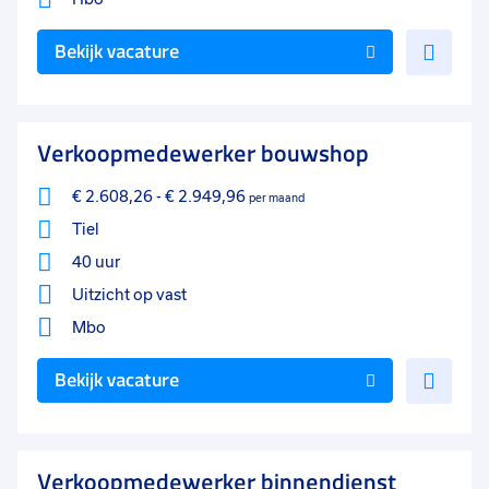
Voe
Bekijk vacature
toe
aan
favo
Verkoopmedewerker bouwshop
€ 2.608,26
-
€ 2.949,96
per maand
Tiel
40 uur
Uitzicht op vast
Mbo
Voe
Bekijk vacature
toe
aan
favo
Verkoopmedewerker binnendienst