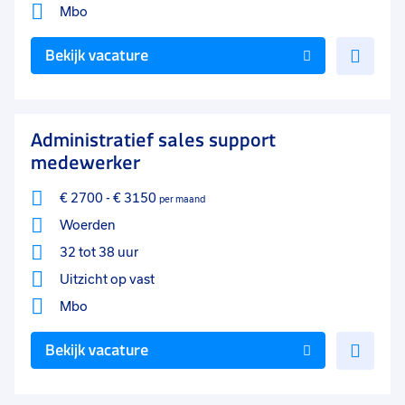
Mbo
Voe
Bekijk vacature
toe
aan
favo
Administratief sales support
medewerker
€ 2700
-
€ 3150
per maand
Woerden
32 tot 38 uur
Uitzicht op vast
Mbo
Voe
Bekijk vacature
toe
aan