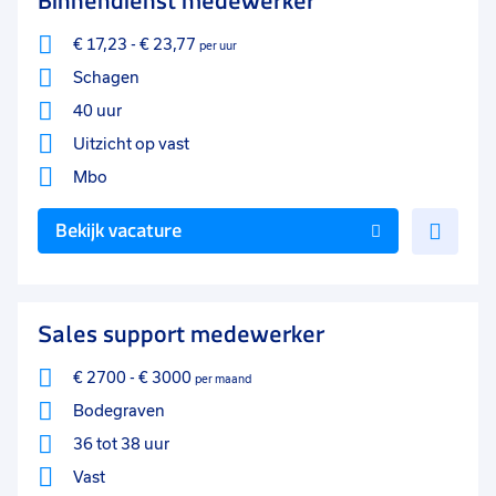
Binnendienst medewerker
€ 17,23
-
€ 23,77
per uur
Schagen
40 uur
Uitzicht op vast
Mbo
Voe
Bekijk vacature
toe
aan
favo
Sales support medewerker
€ 2700
-
€ 3000
per maand
Bodegraven
36 tot 38 uur
Vast