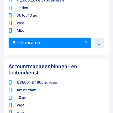
€ 2.608,26
-
€ 3700
per maand
Leiden
36 tot 40 uur
Vast
Mbo
Voe
Bekijk vacature
toe
aan
favo
Accountmanager binnen- en
buitendienst
€ 3600
-
€ 4900
per maand
Amsterdam
40 uur
Vast
Hbo