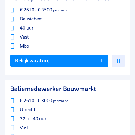
€ 2610
-
€ 3500
per maand
Beusichem
40 uur
Vast
Mbo
Voe
Bekijk vacature
toe
aan
favo
Baliemedewerker Bouwmarkt
€ 2610
-
€ 3000
per maand
Utrecht
32 tot 40 uur
Vast