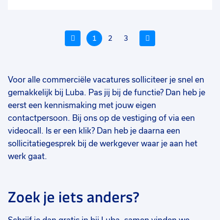
aan
favo
Vorige
1
2
3
Volgende
Voor alle commerciële vacatures solliciteer je snel en
Voeg
gemakkelijk bij Luba. Pas jij bij de functie? Dan heb je
Voeg
Voe
toe
eerst een kennismaking met jouw eigen
toe
toe
aan
contactpersoon. Bij ons op de vestiging of via een
aan
aan
favorieten
videocall. Is er een klik? Dan heb je daarna een
favorieten
favo
Commercieel medewerker
Accountmanager binnen- en
V
sollicitatiegesprek bij de werkgever waar je aan het
binnendienst
buitendienst
b
werk gaat.
36 tot 40 uur
40 uur
40
Vast
Vast
Ui
€ 2.608,26
-
€ 3700
€ 3600
-
€ 4900
€ 
p.m.
p.m.
Zoek je iets anders?