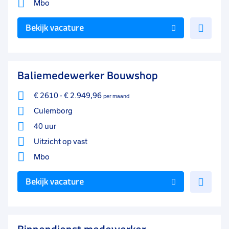
Mbo
Voe
Bekijk vacature
toe
aan
favo
Baliemedewerker Bouwshop
€ 2610
-
€ 2.949,96
per maand
Culemborg
40 uur
Uitzicht op vast
Mbo
Voe
Bekijk vacature
toe
aan
favo