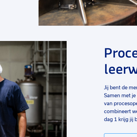
Proc
leerw
Jij bent de m
Samen met je b
van procesope
combineert we
dag 1 krijg jij 