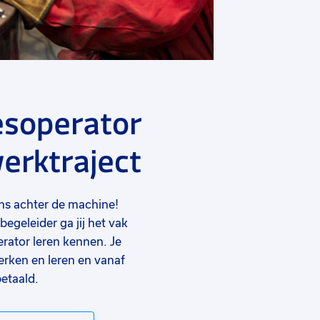
esoperator
erktraject
ens achter de machine!
egeleider ga jij het vak
rator leren kennen. Je
rken en leren en vanaf
betaald.