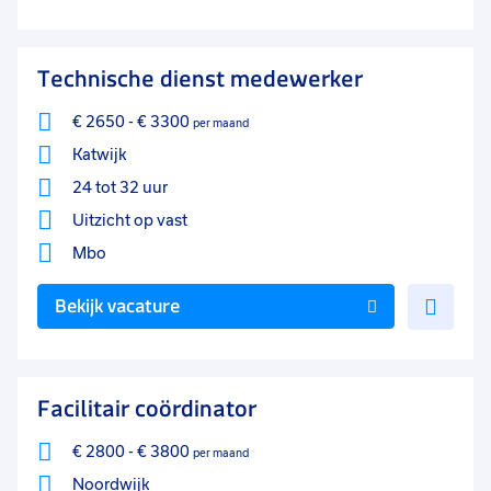
aan
favo
Technische dienst medewerker
€ 2650
-
€ 3300
per maand
Katwijk
24 tot 32 uur
Uitzicht op vast
Mbo
Voe
Bekijk vacature
toe
aan
favo
Facilitair coördinator
€ 2800
-
€ 3800
per maand
Noordwijk