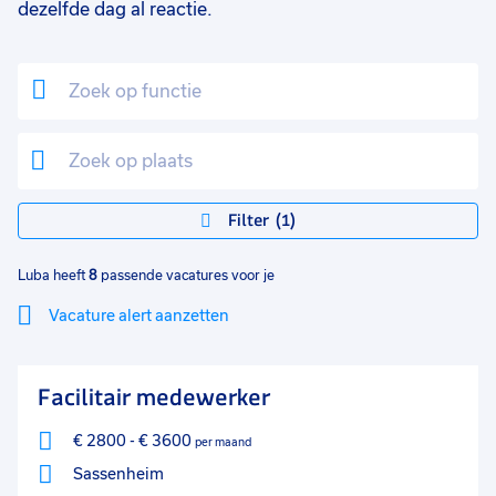
dezelfde dag al reactie.
Filter
1
Luba heeft
8
passende vacatures voor je
Vacature alert aanzetten
Mi
Sluiten
Facilitair medewerker
lo
€ 2800
-
€ 3600
per maand
Sassenheim