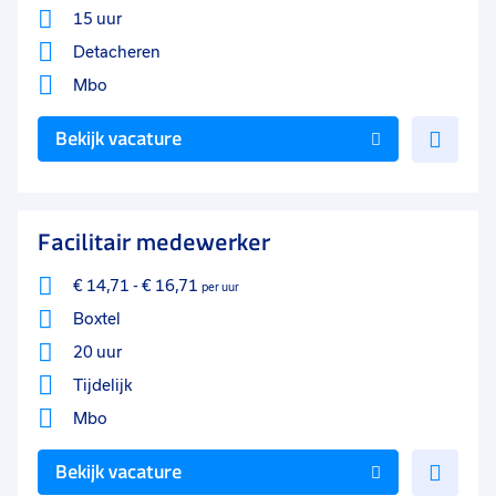
15 uur
Detacheren
Mbo
Voe
Bekijk vacature
toe
aan
favo
Facilitair medewerker
€ 14,71
-
€ 16,71
per uur
Boxtel
20 uur
Tijdelijk
Mbo
Voe
Bekijk vacature
toe