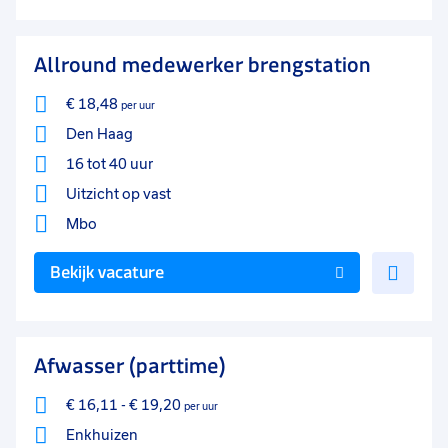
aan
favo
Allround medewerker brengstation
€ 18,48
per uur
Den Haag
16 tot 40 uur
Uitzicht op vast
Mbo
Voe
Bekijk vacature
toe
aan
favo
Afwasser (parttime)
€ 16,11
-
€ 19,20
per uur
Enkhuizen