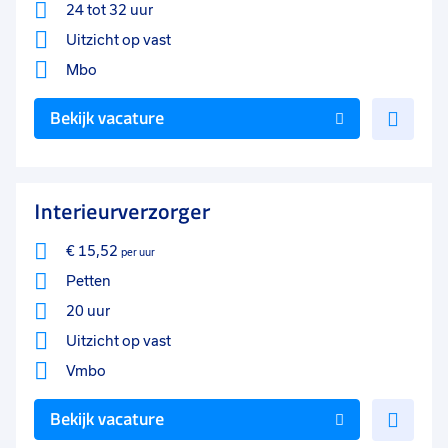
24 tot 32 uur
Uitzicht op vast
Mbo
Voe
Bekijk vacature
toe
aan
favo
Interieurverzorger
€ 15,52
per uur
Petten
20 uur
Uitzicht op vast
Vmbo
Voe
Bekijk vacature
toe