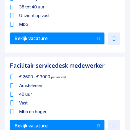
38 tot 40 uur
Uitzicht op vast
Mbo
Voe
Bekijk vacature
toe
aan
favo
Facilitair servicedesk medewerker
€ 2600
-
€ 3000
per maand
Amstelveen
40 uur
Vast
Mbo
en hoger
Voe
Bekijk vacature