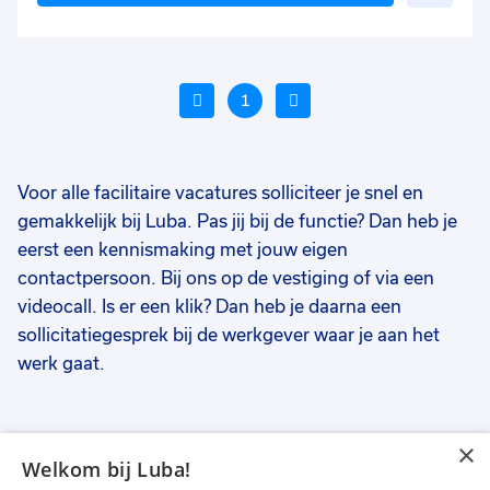
toe
aan
favo
Vorige
1
Volgende
Voor alle facilitaire vacatures solliciteer je snel en
Voeg
gemakkelijk bij Luba. Pas jij bij de functie? Dan heb je
Voeg
Voe
toe
eerst een kennismaking met jouw eigen
toe
toe
aan
contactpersoon. Bij ons op de vestiging of via een
aan
aan
favorieten
videocall. Is er een klik? Dan heb je daarna een
favorieten
favo
Facilitair medewerker
Interieurverzorger
Al
sollicitatiegesprek bij de werkgever waar je aan het
br
werk gaat.
24 tot 32 uur
20 uur
16
Uitzicht op vast
Uitzicht op vast
Ui
€ 2800
-
€ 3600
€ 15,52
€ 
p.m.
p.u.
×
Welkom bij Luba!
Vacatures
Over ons