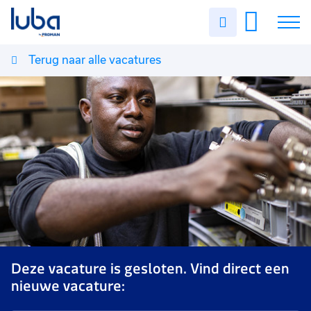
Uren
invullen
Terug naar alle vacatures
Vacatures
Over ons
Voor werkgevers
Contact
Deze vacature is gesloten. Vind direct een
nieuwe vacature: