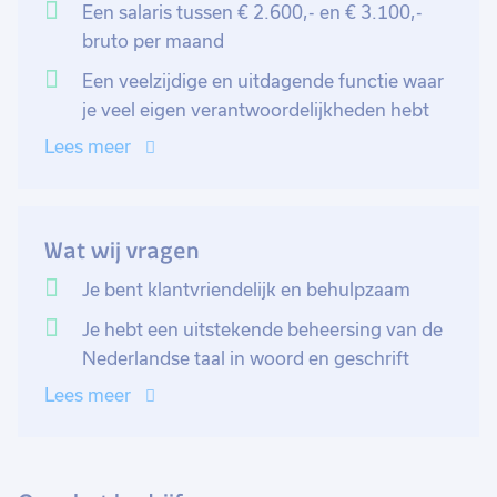
Een salaris tussen € 2.600,- en € 3.100,-
Je zal ook de vestiging in Rotterdam ondersteunen.
bruto per maand
Dat doe je het grootste deel van de tijd op afstand,
Een veelzijdige en uitdagende functie waar
maar ongeveer 2x per maand zal je ook op de
je veel eigen verantwoordelijkheden hebt
vestiging in Rotterdam werken.
Lees meer
Wat wij vragen
Je bent klantvriendelijk en behulpzaam
Je hebt een uitstekende beheersing van de
Nederlandse taal in woord en geschrift
Lees meer