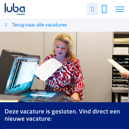
Uren
invullen
Terug naar alle vacatures
Vacatures
Over ons
Voor werkgevers
Contact
Deze vacature is gesloten. Vind direct een
nieuwe vacature: