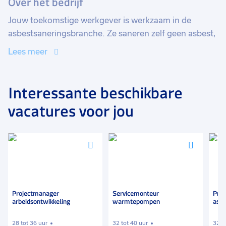
Over het bedrijf
Jouw toekomstige werkgever is werkzaam in de
asbestsaneringsbranche. Ze saneren zelf geen asbest,
maar zorgen voor het proces rondom de sanering. Ze
Lees meer
leveren asbestverpakkingsmaterialen en verzorgen
ook de verkoop en verhuur van
asbestsaneringsmachines. Daarnaast kunnen zij hun
Interessante beschikbare
klanten volledig ontzorgen en doen zelf het
vacatures voor jou
onderhoud, keuringen en certificeren van de
machines.
Voeg
Voeg
Voeg
toe
toe
toe
aan
aan
aan
favorieten
favorieten
favori
Projectmanager
Servicemonteur
Pro
arbeidsontwikkeling
warmtepompen
ass
28 tot 36 uur
32 tot 40 uur
32 t