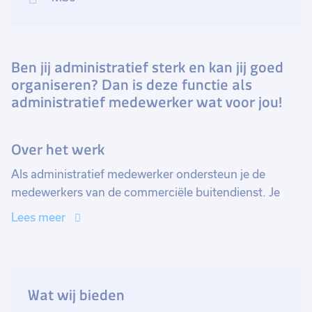
Ben jij administratief sterk en kan jij goed
organiseren? Dan is deze functie als
administratief medewerker wat voor jou!
Over het werk
Als administratief medewerker ondersteun je de
medewerkers van de commerciële buitendienst. Je
beheert de administratieve processen zoals het
Lees meer
verwerken van orders, doorvoeren van
prijswijzigingen en het invoeren en bijhouden van
klantgegevens. Daarnaast heb je contact via de
telefoon en de email met de collega's van de
Wat wij bieden
commerciële buitendienst en met klanten.