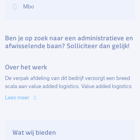
Mbo
Ben je op zoek naar een administratieve en
afwisselende baan? Solliciteer dan gelijk!
Over het werk
De verpak afdeling van dit bedrijf verzorgt een breed
scala aan value added logistics. Value added logistics
is het creëren van toegevoegde waarde in de
Lees meer
logistieke keten. Dit bedrijf heeft diverse
verpakmachines waarin ze een groot aantal
verpakkingen kunnen realiseren. Diverse
sorteermachines voor het uitsorteren van (exotisch)
Wat wij bieden
fruit.