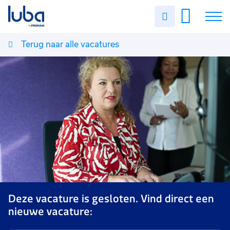
Uren
invullen
Terug naar alle vacatures
Vacatures
Over ons
Voor werkgevers
Contact
Deze vacature is gesloten. Vind direct een
nieuwe vacature: