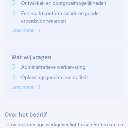
Ontwikkel- en doorgroeimogelijkheden
Als administratief medewerker ben jij verantwoordelijk
Een marktconform salaris en goede
voor het uitvoeren van alle administratie rondom
arbeidsvoorwaarden
value added logistics. Jouw taken zijn o.a.: Controle
Lees meer
en registratie van de producten, ontwerpen en
uitdraaien van labels en stickers en administratief
ondersteunen van de operators.
Wat wij vragen
Administratieve werkervaring
Oplossingsgerichte mentaliteit
Lees meer
Over het bedrijf
Jouw toekomstige werkgever ligt tussen Rotterdam en