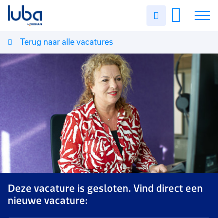
Uren
invullen
Terug naar alle vacatures
Vacatures
Over ons
Voor werkgevers
Contact
Deze vacature is gesloten. Vind direct een
nieuwe vacature: