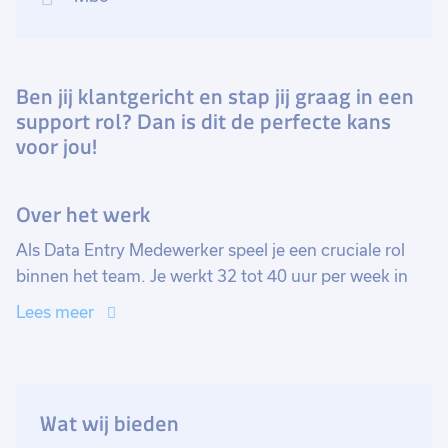
Ben jij klantgericht en stap jij graag in een
support rol? Dan is dit de perfecte kans
voor jou!
Over het werk
Als Data Entry Medewerker speel je een cruciale rol
binnen het team. Je werkt 32 tot 40 uur per week in
een informele werksfeer, met ruimte voor persoonlijke
Lees meer
ontwikkeling. Deze functie biedt een jaarcontract met
de mogelijkheid tot een vast dienstverband.
Je begint je werkdag met het verwerken van
Wat wij bieden
binnenkomende bestellingen en klantvragen. Het