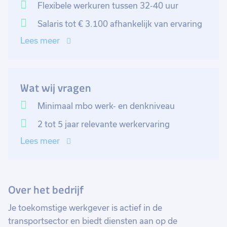
beheren van de klantendatabase en het CRM-systeem
Flexibele werkuren tussen 32-40 uur
behoort ook tot jouw takenpakket. Daarnaast voorzie
Salaris tot € 3.100 afhankelijk van ervaring
jij jouw collega' s in de buitendienst van informatie om
Lees meer
nieuwe klanten binnen te halen en verwerk jij deze
klantgegevens administratief.
Ben je klaar om het verschil te maken binnen een
Wat wij vragen
dynamische omgeving? Solliciteer dan direct en geef
Minimaal mbo werk- en denkniveau
je carrière een boost!
2 tot 5 jaar relevante werkervaring
Lees meer
Over het bedrijf
Je toekomstige werkgever is actief in de
transportsector en biedt diensten aan op de