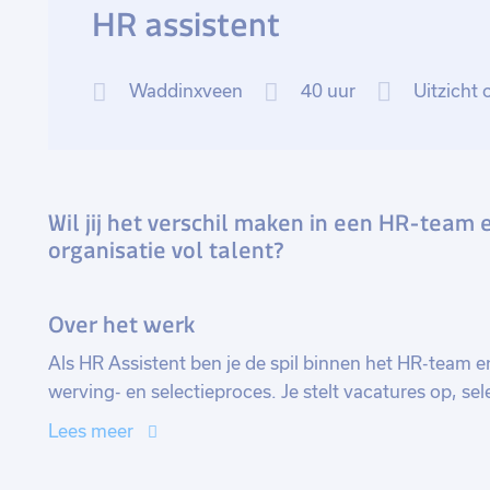
HR assistent
Waddinxveen
40 uur
Uitzicht 
Wil jij het verschil maken in een HR-tea
organisatie vol talent?
Over het werk
Als HR Assistent ben je de spil binnen het HR-team en 
werving- en selectieproces. Je stelt vacatures op, se
gesprekken. Daarnaast zorg je voor een correcte en a
Lees meer
personeelsdossiers en ondersteun je bij diverse HR
verschillende afdelingen om alles soepel te laten ver