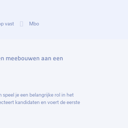
op vast
Mbo
m en meebouwen aan een
speel je een belangrijke rol in het
lecteert kandidaten en voert de eerste
ctuele administratie van
-taken. Je werkt nauw samen met
lopen.