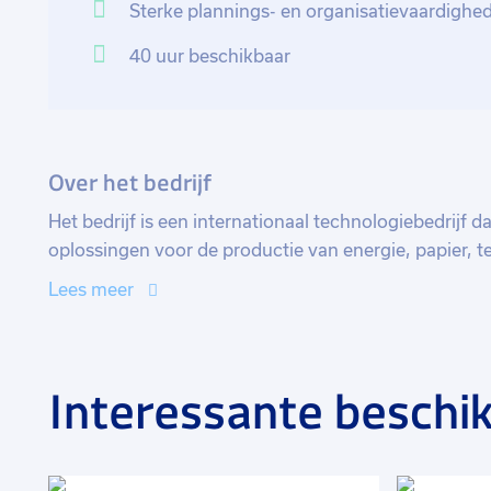
Sterke plannings- en organisatievaardighed
40 uur beschikbaar
Over het bedrijf
Het bedrijf is een internationaal technologiebedrijf da
oplossingen voor de productie van energie, papier, te
Het bedrijf biedt apparatuur, systemen en services vo
Lees meer
papierindustrie, hydro-elektrische energieproducti
industrie. Ze leveren innovatieve technologieën die he
duurzaamheid en prestaties van hun klanten wereldw
Interessante beschik