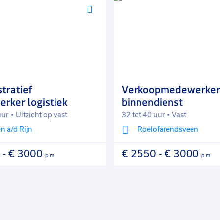
Voeg
toe
aan
favorieten
tratief
Verkoopmedewerker
rker logistiek
binnendienst
uur
Uitzicht op vast
32 tot 40 uur
Vast
n a/d Rijn
Roelofarendsveen
-
€ 3000
€ 2550
-
€ 3000
p.m.
p.m.