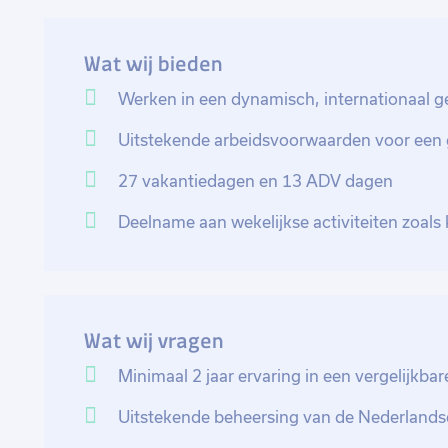
We bieden een fulltime functie in een dynamische we
Wat wij bieden
jezelf kunt ontwikkelen. Je krijgt volop kansen voor 
je een vaste aanstelling, waardoor je kunt bouwen aa
Werken in een dynamisch, internationaal ge
Uitstekende arbeidsvoorwaarden voor een 
Kortom, een afwisselende functie met ruimte voor gr
professioneel team waarin jouw inzet echt telt.
27 vakantiedagen en 13 ADV dagen
Deelname aan wekelijkse activiteiten zoals
Wat wij vragen
Minimaal 2 jaar ervaring in een vergelijkba
Uitstekende beheersing van de Nederlandse