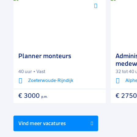
Voeg
Voeg
toe
toe
aan
aan
favorieten
favorieten
Planner monteurs
Adminis
medewe
40 uur
Vast
32 tot 40 
Zoeterwoude-Rijndijk
Alphe
€ 3000
€ 2750
p.m.
Vind meer vacatures