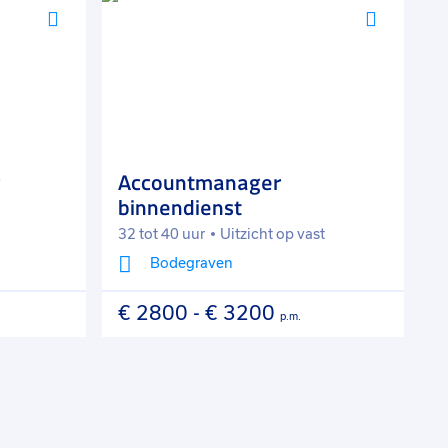
Voeg
Voeg
toe
toe
aan
aan
favorieten
favorie
Accountmanager
J
binnendienst
32 tot 40 uur
Uitzicht op vast
4
Bodegraven
€ 2800
-
€ 3200
€
p.m.