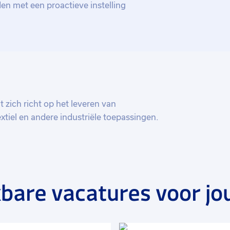
en met een proactieve instelling
t zich richt op het leveren van
xtiel en andere industriële toepassingen.
or diverse sectoren, zoals de pulp- en
e en de voedingsmiddelen- en chemische
lpen bij het verbeteren van de efficiëntie,
ijd.
bare vacatures voor jo