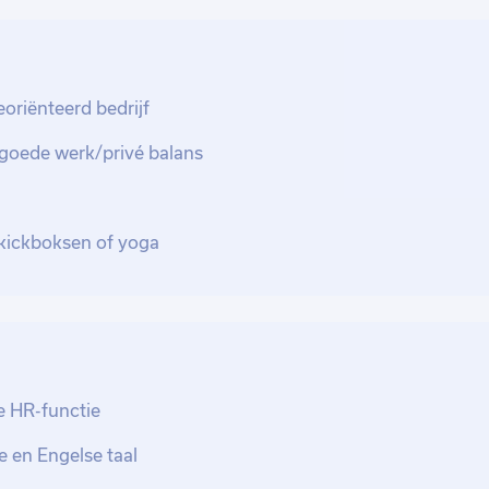
rkomgeving waar je veel kunt leren en
training en cursussen. Daarnaast bieden ze
n een stabiele en duurzame carrière.
oriënteerd bedrijf
goede werk/privé balans
oei, binnen een betrokken en
 kickboksen of yoga
re HR-functie
 en Engelse taal