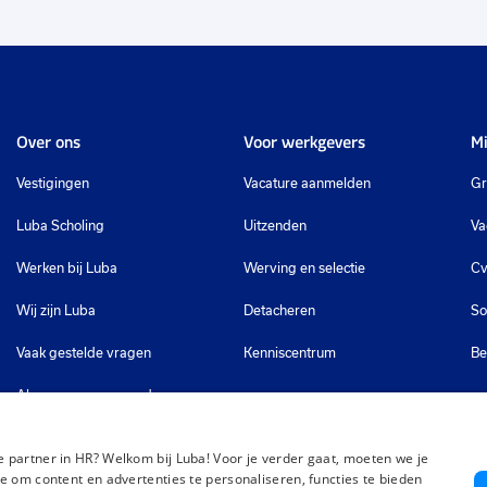
Over ons
Voor werkgevers
Mi
Vestigingen
Vacature aanmelden
Gr
Luba Scholing
Uitzenden
Va
Werken bij Luba
Werving en selectie
Cv
Wij zijn Luba
Detacheren
So
Vaak gestelde vragen
Kenniscentrum
Be
Algemene voorwaarden
 partner in HR? Welkom bij Luba! Voor je verder gaat, moeten we je
e om content en advertenties te personaliseren, functies te bieden