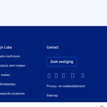
jn Luba
Contact
atis inschrijven
Zoek vestiging
cature alert maken
 maken
Instagram
Facebook
LinkedIn
YouTube
Tiktok
llicitatietips
Privacy-
en cookiestatement
waarde vacatures
Sitemap