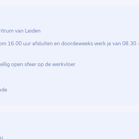
egelingen met de debiteur die recht doen
tukken op en maakt de ambtelijke stukken
ardeerd dat je meedenkt over verbetering
entrum van Leiden
om 16.00 uur afsluiten en doordeweeks werk je van 08.30 
llig open sfeer op de werkvloer
ode
au