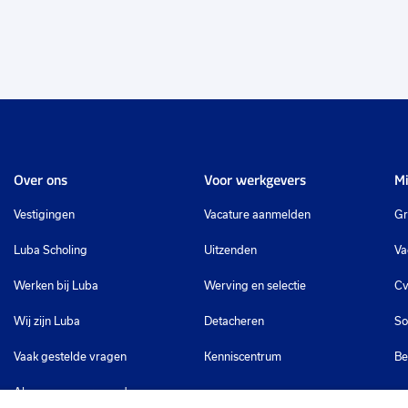
Over ons
Voor werkgevers
Mi
Vestigingen
Vacature aanmelden
Gr
Luba Scholing
Uitzenden
Va
Werken bij Luba
Werving en selectie
Cv
Wij zijn Luba
Detacheren
So
Vaak gestelde vragen
Kenniscentrum
Be
Algemene voorwaarden