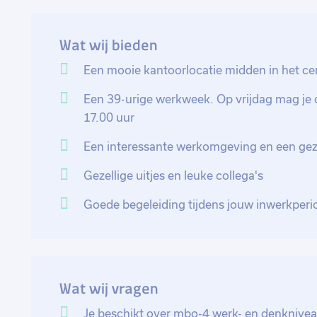
verhaalbaarheid van dossiers. Ook tref je betalingsr
aan zijn/ haar aflossingscapaciteit. Je stelt process
Wat wij bieden
voor de gerechtsdeurwaarders klaar. Het wordt gewa
van de werkprocessen en dienstverlening.
Een mooie kantoorlocatie midden in het c
Een 39-urige werkweek. Op vrijdag mag je 
17.00 uur
Een interessante werkomgeving en een geze
Gezellige uitjes en leuke collega's
Goede begeleiding tijdens jouw inwerkperi
Wat wij vragen
Je beschikt over mbo-4 werk- en denknive