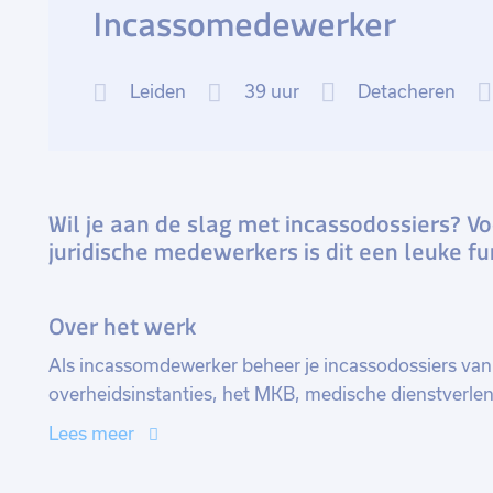
Incassomedewerker
Leiden
39 uur
Detacheren
Wil je aan de slag met incassodossiers? V
juridische medewerkers is dit een leuke fu
Over het werk
Als incassomdewerker beheer je incassodossiers van 
overheidsinstanties, het MKB, medische dienstverle
alle administratieve werkzaamheden binnen het gehele
Lees meer
van de dossiers tot en met het hele invorderingstraje
partijen, waaronder debiteuren, opdrachtgevers en in