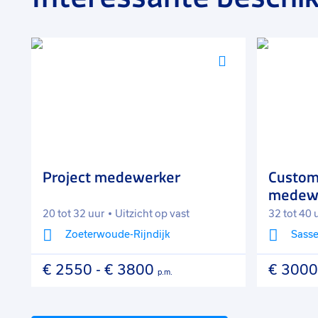
Voeg
Voeg
toe
toe
aan
aan
favorieten
favorieten
Project medewerker
Custom
medew
20 tot 32 uur
Uitzicht op vast
32 tot 40 
Zoeterwoude-Rijndijk
Sass
€ 2550
-
€ 3800
€ 3000
p.m.