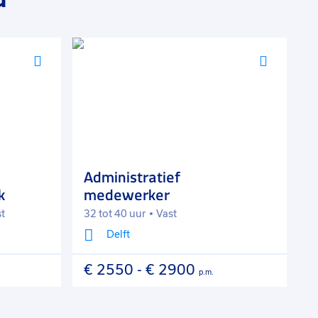
Voeg
Voeg
toe
toe
aan
aan
favorieten
favorie
Administratief
A
k
medewerker
b
st
32 tot 40 uur
Vast
3
Delft
€ 2550
-
€ 2900
€
p.m.