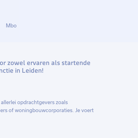
Mbo
oor zowel ervaren als startende
nctie in Leiden!
allerlei opdrachtgevers zoals
ners of woningbouwcorporaties. Je voert
 incassotraject uit, vanaf het invoeren
ct. Je hebt telefonisch contact met diverse
stanties. Je beoordeelt haalbaarheid en