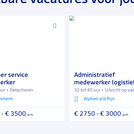
Voeg
toe
aan
favorieten
er service
Administratief
erker
medewerker logistie
uur
Detacheren
32 tot 40 uur
Uitzicht op va
enheim
Alphen a/d Rijn
-
€ 3500
€ 2750
-
€ 3000
p.m.
p.m.