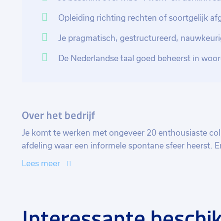
Opleiding richting rechten of soortgelijk af
Je pragmatisch, gestructureerd, nauwkeur
De Nederlandse taal goed beheerst in woor
Over het bedrijf
Je komt te werken met ongeveer 20 enthousiaste coll
afdeling waar een informele spontane sfeer heerst. 
elkaar en de groep-samenstelling is divers.
Lees meer
Interessante beschik