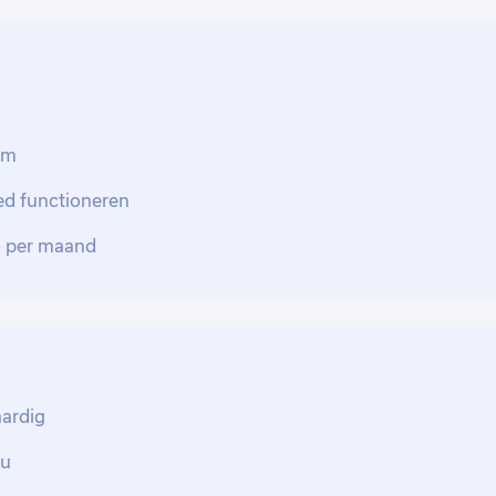
je ook continu in contact met mensen. Je
 onderneemt actie bij afwijkingen en
jskraan, heftruck, reachstacker) aan de
eam
tern transport, materiaal en mensen in bij
men dat je eigen medewerkers en materieel
ed functioneren
to per maand
nneer de start tijden aangepast moeten
at er moet worden overgewerkt. Ook dit
ecifieke certificaten. Jij wijst de
aarborg je dat de (ingehuurde)
aardig
n en stemt deze af met de terminal. De
au
 de kosten van deze opdrachten toe aan de