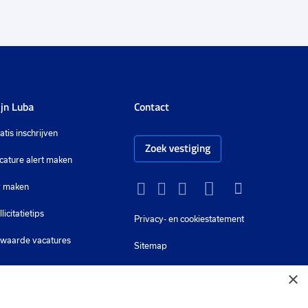
jn Luba
Contact
atis inschrijven
Zoek vestiging
cature alert maken
 maken
Instagram
Facebook
LinkedIn
YouTube
Tiktok
llicitatietips
Privacy-
en cookiestatement
waarde vacatures
Sitemap
×