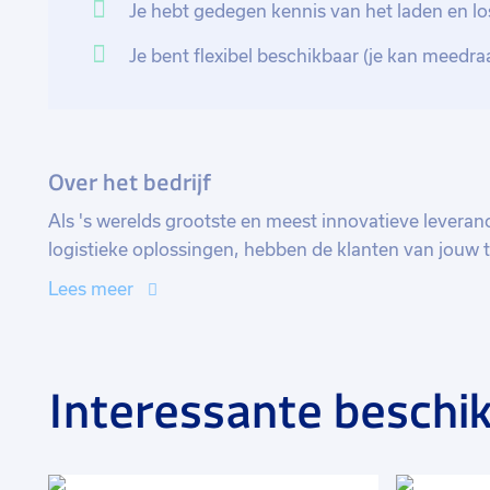
facturatie. De facturen van transport en diensten beo
Je hebt gedegen kennis van het laden en lo
gegevens van de expeditie planning.
Je bent flexibel beschikbaar (je kan meed
Tot slot bewaar jij de huisregels, veiligheidsregels en 
werken volgens procedures.
Over het bedrijf
Als 's werelds grootste en meest innovatieve levera
logistieke oplossingen, hebben de klanten van jouw
wereldwijd netwerk met honderden strategisch gelege
Lees meer
meters aan capaciteit in Noord-Amerika, Europa en A
Interessante beschik