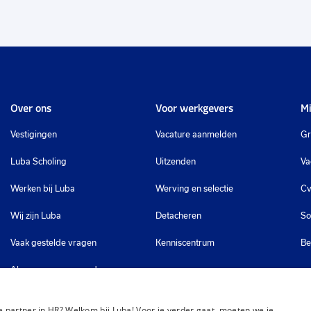
Over ons
Voor werkgevers
Mi
Vestigingen
Vacature aanmelden
Gr
Luba Scholing
Uitzenden
Va
Werken bij Luba
Werving en selectie
Cv
Wij zijn Luba
Detacheren
So
Vaak gestelde vragen
Kenniscentrum
Be
Algemene voorwaarden
 partner in HR? Welkom bij Luba! Voor je verder gaat, moeten we je