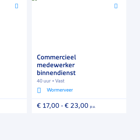
Voeg
Voeg
toe
toe
aan
aan
favorieten
favorie
Commercieel
P
medewerker
binnendienst
40 uur
Vast
3
Wormerveer
€ 17,00
-
€ 23,00
€
p.u.