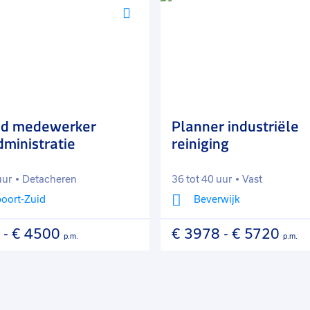
Voeg
toe
aan
favorieten
nd medewerker
Planner industriële
ministratie
reiniging
uur
Detacheren
36 tot 40 uur
Vast
oort-Zuid
Beverwijk
-
€ 4500
€ 3978
-
€ 5720
p.m.
p.m.