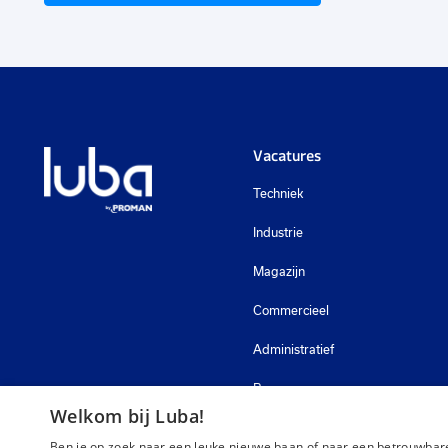
Vacatures
Techniek
Industrie
Magazijn
Commercieel
Administratief
Bouw
Welkom bij Luba!
Zorg
Ben je op zoek naar een leuke nieuwe baan of naar een betrouwbare