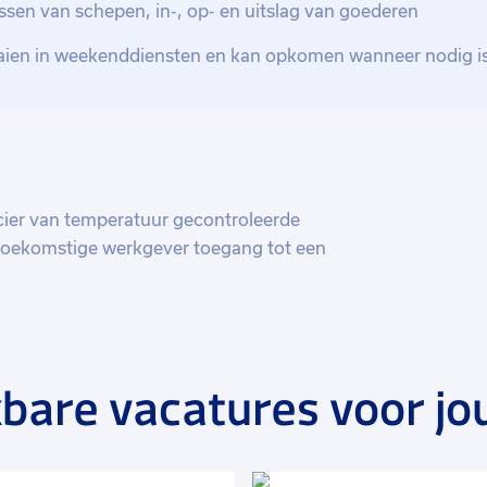
ordeel je en teken je af en je verzamelt
ssen van schepen, in-, op- en uitslag van goederen
raaien in weekenddiensten en kan opkomen wanneer nodig i
alle werkinstructies dit doe je door te
ncier van temperatuur gecontroleerde
 toekomstige werkgever toegang tot een
n faciliteiten en miljarden kubieke
zië-Pacific.
bare vacatures voor jo