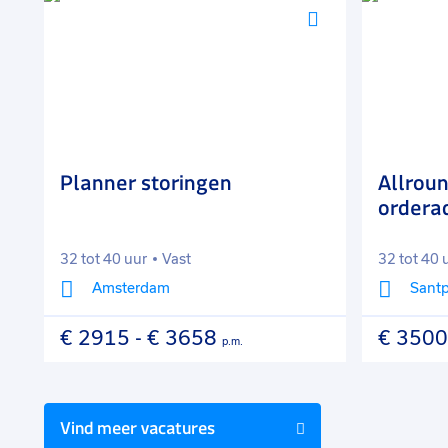
Voeg
Voeg
toe
toe
aan
aan
favorieten
favorieten
Planner storingen
Allrou
orderad
32 tot 40 uur
Vast
32 tot 40 
Amsterdam
Santp
€ 2915
-
€ 3658
€ 3500
p.m.
Vind meer vacatures