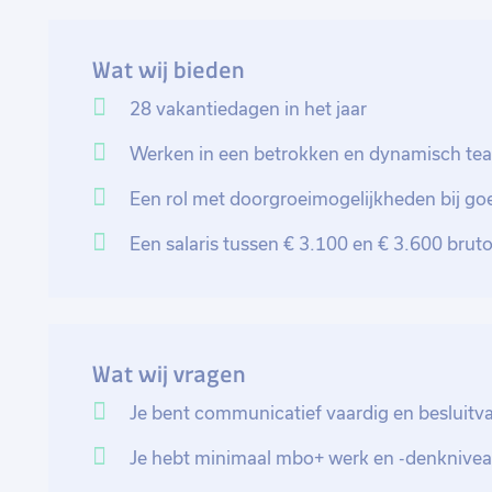
eventuele afwijkingen te anticiperen.
Wat wij bieden
Naast dat er administratief veel bij komt kijken sta 
bespreekt de planning met alle betrokken partijen, je
28 vakantiedagen in het jaar
communiceert deze, je distribueert machines (bijv. hi
Werken in een betrokken en dynamisch t
juiste medewerkers etc. Ook huur je wanneer nodig in
de al vastgestelde leveranciers. Het kan ook voorko
Een rol met doorgroeimogelijkheden bij go
uitleent aan derden.
Een salaris tussen € 3.100 en € 3.600 bru
Je staat continu in contact met de medewerkers. Wa
worden, overleg je dit. Daarnaast kan het ook zijn d
overleg je. Veel werkzaamheden op de vloer vereisen sp
werkzaamheden aan de juiste werknemers toe. Ook w
Wat wij vragen
medewerkers over de juiste certificaten beschikken.
Je bent communicatief vaardig en besluitv
Je stelt VAL-opdrachten op voor extra werkzaamhede
Je hebt minimaal mbo+ werk en -denknive
opdrachten moeten tijdig zijn afgerond. Ook voeg je