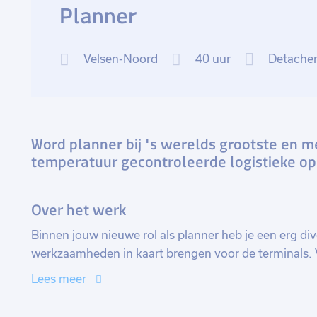
Planner
Velsen-Noord
40 uur
Detache
Word planner bij 's werelds grootste en m
temperatuur gecontroleerde logistieke op
Over het werk
Binnen jouw nieuwe rol als planner heb je een erg div
werkzaamheden in kaart brengen voor de terminals.
basis van de normen om ervoor te zorgen dat alle we
Lees meer
verlopen. Daarnaast plan je overleggen in om de we
optimaliseren. Je bent dus voortdurend bezig met d