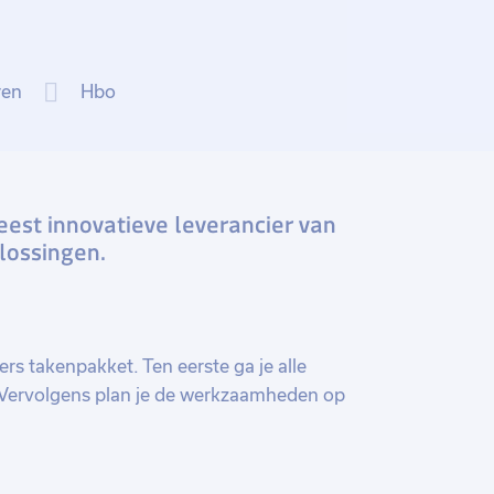
ren
Hbo
eest innovatieve leverancier van
lossingen.
ers takenpakket. Ten eerste ga je alle
 Vervolgens plan je de werkzaamheden op
rkzaamheden soepel en in één lijn
rkprocessen te bewaken en waar nodig te
e planning bewaken en vooruitkijken om op