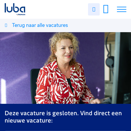
Uren
invullen
Terug naar alle vacatures
Vacatures
Over ons
Voor werkgevers
Contact
Deze vacature is gesloten. Vind direct een
nieuwe vacature: