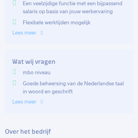
vlekkeloos verloopt. Soms behoort een bezoek aan de
Een veelzijdige functie met een bijpassend
praktijk van de klant ook tot jouw
salaris op basis van jouw werkervaring
verantwoordelijkheden. Door jouw inzet en
Flexibele werktijden mogelijk
coördinatie zorg je ervoor dat de klanten tevreden zijn
Lees meer
en blijven.
Wat wij vragen
mbo niveau
Goede beheersing van de Nederlandse taal
in woord en geschrift
Lees meer
Over het bedrijf