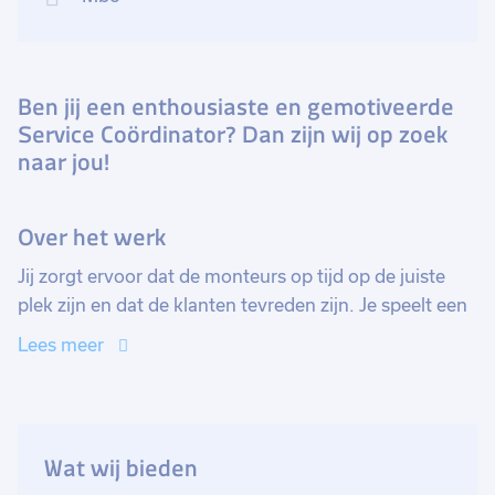
Ben jij een enthousiaste en gemotiveerde
Service Coördinator? Dan zijn wij op zoek
naar jou!
Over het werk
Jij zorgt ervoor dat de monteurs op tijd op de juiste
plek zijn en dat de klanten tevreden zijn. Je speelt een
cruciale rol in het waarborgen van de
Lees meer
klanttevredenheid. Vanaf het moment dat de offerte is
getekend en de tekeningen zijn afgerond, ben jij de
coördinator die alles in goede banen leidt. Jij zorgt
ervoor dat de monteurs op tijd op de juiste locatie zijn
Wat wij bieden
en dat de levering en installatie van de apparatuur