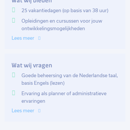
Wat wij bieden
Daarnaast heb je telefonisch contact met de klanten
25 vakantiedagen (op basis van 38 uur)
en bespreekt voortgangen van de projecten. Je houdt
Opleidingen en cursussen voor jouw
de monteurs op de hoogte van statussen van de
ontwikkelingsmogelijkheden
projecten en biedt ondersteuning waar nodig. Voor
Lees meer
deze functie is het belangrijk dat je snel kan schakelen
en snel problemen kan oplossen.
Wat wij vragen
Goede beheersing van de Nederlandse taal,
basis Engels (lezen)
Ervaring als planner of administratieve
ervaringen
Lees meer