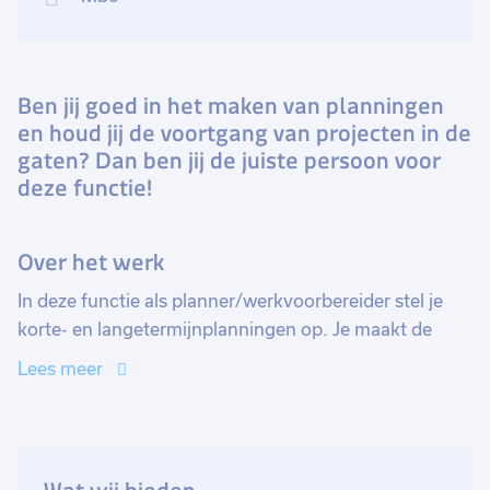
Ben jij goed in het maken van planningen
en houd jij de voortgang van projecten in de
gaten? Dan ben jij de juiste persoon voor
deze functie!
Over het werk
In deze functie als planner/werkvoorbereider stel je
korte- en langetermijnplanningen op. Je maakt de
werkroosters voor de monteurs en stel eventuele
Lees meer
bestaande planningen bij. Naast het plannen houd je
je ook bezig met het voorbereidende werk. Je zorgt
ervoor dat alle producten geleverd zijn en klaar
worden gezet voor de monteurs.