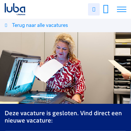
Uren
invullen
Terug naar alle vacatures
Vacatures
Over ons
Voor werkgevers
Contact
Deze vacature is gesloten. Vind direct een
nieuwe vacature: