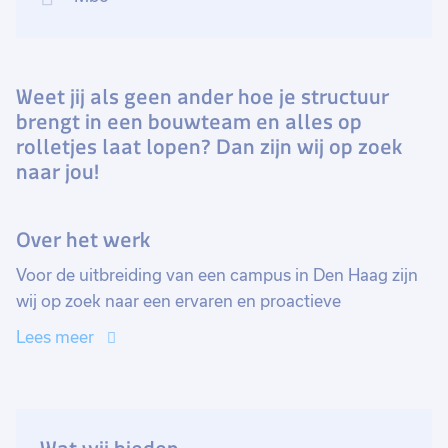
Weet jij als geen ander hoe je structuur
brengt in een bouwteam en alles op
rolletjes laat lopen? Dan zijn wij op zoek
naar jou!
Over het werk
Voor de uitbreiding van een campus in Den Haag zijn
wij op zoek naar een ervaren en proactieve
projectondersteuner. In dit bouwproject wordt een
Lees meer
voormalig pand omgebouwd tot een pand met
onderwijsruimten, sportfaciliteiten, kantoren en
andere ondersteunende diensten. Het pand wordt
volledig aangepast om te voldoen aan de eisen van