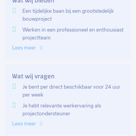
Wat wij bieden
hedendaags academisch gebruik. Je schakelt met
diverse afdelingen, waaronder de projectmanager,
Een tijdelijke baan bij een grootstedelijk
adviseur en contractmanager. Jij bent de
bouwproject
ondersteunende factor en fungeert als aanspreekpunt
Werken in een professioneel en enthousiast
voor zowel interne als externe betrokkenen. Het
projectteam
project kent veel belanghebbenden en vraagt dus om
Lees meer
structuur, overzicht en goede coördinatie. Wekelijks
vinden vergaderingen plaats, waarvan jij de notulen
verzorgt. Het doel is om dit project zo efficiënt
mogelijk te laten verlopen, dus jouw input hierin is
Wat wij vragen
zeer waardevol!
Je bent per direct beschikbaar voor 24 uur
per week
Je werkt op dinsdag in Leiden, op woensdag in Den
Haag en de overige dag is flexibel in te zetten. Het
Je hebt relevante werkervaring als
betreft een werkweek van 24 uur en naar schatting
projectondersteuner
loopt dit project tot eind 2025 of begin 2026. Ben jij
Lees meer
tot die tijd beschikbaar en klaar om onderdeel te