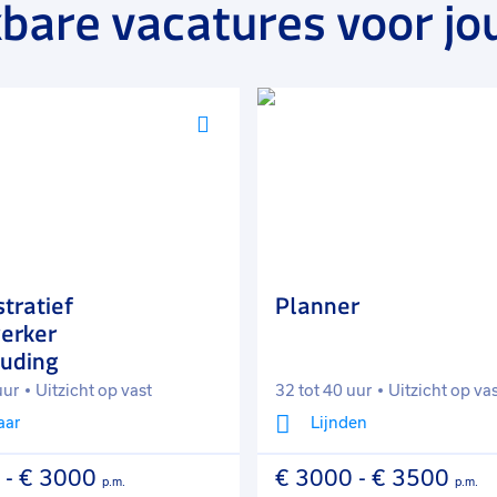
bare vacatures voor jo
e brancheorganisatie, waarborgen ze
 samen met gespecialiseerde partners om
nemers te ontzorgen en te helpen groeien
vies.
Voeg
toe
aan
favorieten
tratief
Planner
erker
uding
uur
Uitzicht op vast
32 tot 40 uur
Uitzicht op va
aar
Lijnden
-
€ 3000
€ 3000
-
€ 3500
p.m.
p.m.