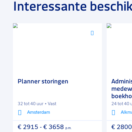
Interessante beschik
bedrijfsvoering. Aangesloten bij een gerenommeerd
kwaliteit en actuele expertise. Daarnaast werken ze
een totaaloplossing te bieden. Hun doel is om onder
met betrouwbare financiële inzichten en praktisch ad
Voeg
Voeg
toe
toe
aan
aan
favorieten
favorieten
Planner storingen
Adminis
medew
boekho
32 tot 40 uur
Vast
24 tot 40 
Amsterdam
Alkm
€ 2915
-
€ 3658
€ 2800
p.m.