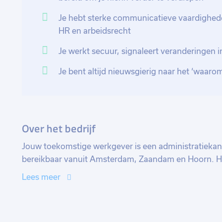
Je hebt sterke communicatieve vaardigheden
HR en arbeidsrecht
Je werkt secuur, signaleert veranderingen in
Je bent altijd nieuwsgierig naar het ‘waaro
Over het bedrijf
Jouw toekomstige werkgever is een administratieka
bereikbaar vanuit Amsterdam, Zaandam en Hoorn. Het 
voor het midden- en kleinbedrijf. Met een persoonli
Lees meer
ondersteunen ze ondernemers bij hun administratie, 
hun uitgebreide kennis en ervaring bieden ze niet all
salarisadministratie, maar ook strategisch advies op h