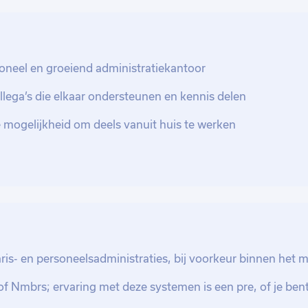
agen te beantwoorden en hen te adviseren
rkt nauw samen met je collega’s om ervoor
uraat worden verwerkt.
oneel en groeiend administratiekantoor
laris- en personeelsadministratie
lega’s die elkaar ondersteunen en kennis delen
aamheden. Je controleert verschillende
 de geldende cao’s en wet- en
 mogelijkheid om deels vanuit huis te werken
ellen en controleren van proforma- en
ken over nauwkeurige en betrouwbare
 is een belangrijk onderdeel van je werk.
ttend in de gaten en speelt hier proactief
n. Ook beantwoord je uiteenlopende vragen
ratie en HR-gerelateerde onderwerpen.
ris- en personeelsadministraties, bij voorkeur binnen het 
icht geven in personeelskosten en andere
f Nmbrs; ervaring met deze systemen is een pre, of je ben