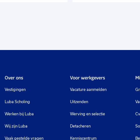
Over ons
Voor werkgevers
Mi
Vestigingen
Vacature aanmelden
Gr
Luba Scholing
Uitzenden
Va
Werken bij Luba
Werving en selectie
Cv
Wij zijn Luba
Detacheren
So
Vaak gestelde vragen
Kenniscentrum
Be