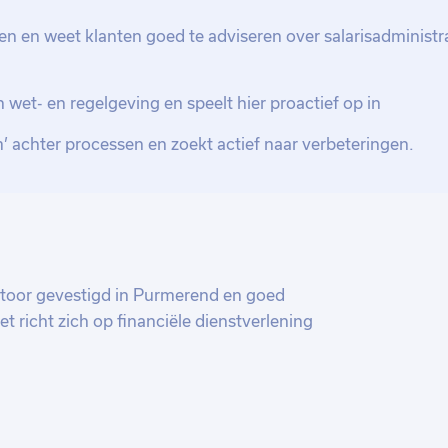
 en weet klanten goed te adviseren over salarisadministra
 wet- en regelgeving en speelt hier proactief op in
m’ achter processen en zoekt actief naar verbeteringen.
ntoor gevestigd in Purmerend en goed
richt zich op financiële dienstverlening
jke en op maat gemaakte aanpak
belastingzaken en bedrijfsadvies. Dankzij
een financiële rapportages en
et gebied van fiscaliteit, investeringen en