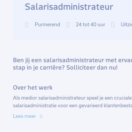
Salarisadministrateur
Purmerend
24 tot 40 uur
Uitzi
Ben jij een salarisadministrateur met erva
stap in je carrière? Solliciteer dan nu!
Over het werk
Als medior salarisadministrateur speel je een cruciale
salarisadministratie voor een gevarieerd klantenbest
werkt met vaste uren en profiteert van stabiliteit, terw
Lees meer
te ontwikkelen.