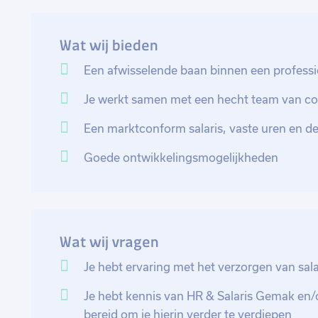
Gedurende de dag heb je contact met klanten om vr
over salarisadministratie, HR en arbeidsrecht. Je we
Wat wij bieden
te zorgen dat alle salarisadministraties tijdig en acc
Een afwisselende baan binnen een professi
Naast het verzorgen van een correcte en volledige sa
Je werkt samen met een hecht team van col
ondersteun je ook bij andere loongerelateerde werkz
salarismutaties en zorgt ervoor dat deze voldoen aan
Een marktconform salaris, vaste uren en de
regelgeving. Daarnaast houd je je bezig met het opst
kostprijsberekeningen, zodat klanten altijd beschik
Goede ontwikkelingsmogelijkheden
financiële inzichten.
Het signaleren van wijzigingen in wet- en regelgeving
Je houdt ontwikkelingen binnen het vakgebied nauwle
Wat wij vragen
op in, zodat klanten altijd up-to-date advies krijge
van zowel collega’s als klanten over salarisadminist
Je hebt ervaring met het verzorgen van sala
Verder stel je overzichten en rapportages op die inz
Je hebt kennis van HR & Salaris Gemak en/o
relevante gegevens.
bereid om je hierin verder te verdiepen