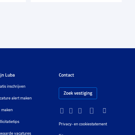
jn Luba
Contact
atis inschrijven
Zoek vestiging
cature alert maken
 maken
Instagram
Facebook
LinkedIn
YouTube
Tiktok
llicitatietips
Privacy-
en cookiestatement
waarde vacatures