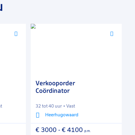
u
Voeg
Voeg
toe
toe
aan
aan
favorieten
favorie
Verkooporder
A
Coördinator
st
32 tot 40 uur
Vast
1
Heerhugowaard
€ 3000
-
€ 4100
€
p.m.