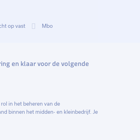
cht op vast
Mbo
ring en klaar voor de volgende
 rol in het beheren van de
and binnen het midden- en kleinbedrijf. Je
ijl je volop kansen krijgt om jezelf verder