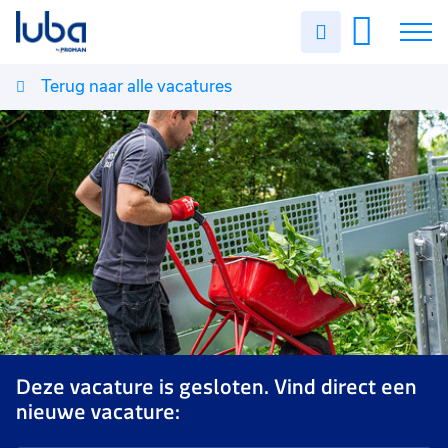
Uren
invullen
Terug naar alle vacatures
Vacatures
Over ons
Voor werkgevers
Contact
Deze vacature is gesloten. Vind direct een
nieuwe vacature: