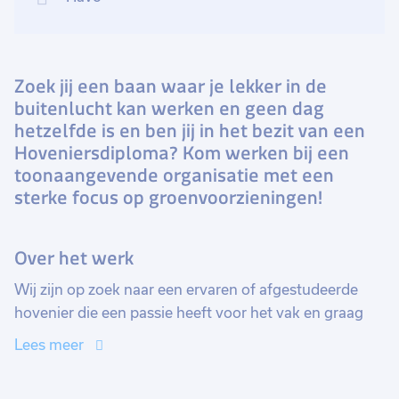
Zoek jij een baan waar je lekker in de
buitenlucht kan werken en geen dag
hetzelfde is en ben jij in het bezit van een
Hoveniersdiploma? Kom werken bij een
toonaangevende organisatie met een
sterke focus op groenvoorzieningen!
Over het werk
Wij zijn op zoek naar een ervaren of afgestudeerde
hovenier die een passie heeft voor het vak en graag
wil bijdragen aan onze projecten. In de rol van
Lees meer
hovenier begin je als assistent van de opperman, maar
er zijn volop doorgroeimogelijkheden. Je zult