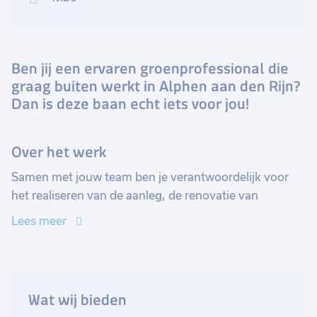
Ben jij een ervaren groenprofessional die
graag buiten werkt in Alphen aan den Rijn?
Dan is deze baan echt iets voor jou!
Over het werk
Samen met jouw team ben je verantwoordelijk voor
het realiseren van de aanleg, de renovatie van
bestaande groenprojecten en het onderhoud hiervan.
Lees meer
Je start je dag om 6.45 uur op de locatie in Alphen aan
den Rijn met koffie. Daar krijg je van de uitvoerder te
horen waar je met jouw ploeg heen gaat die dag.
Vandaag ga je met 2 medewerkers het onderhoud van
Wat wij bieden
het groen uitvoeren in een woonwijk. Na de instructies