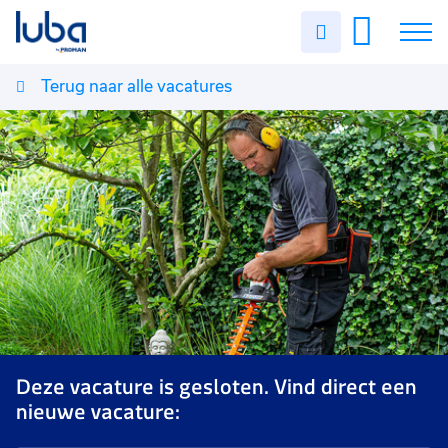
Uren
invullen
Terug naar alle vacatures
Vacatures
Over ons
Voor werkgevers
Contact
Deze vacature is gesloten. Vind direct een
nieuwe vacature: