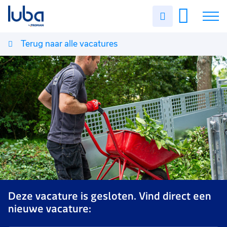
Uren
invullen
Terug naar alle vacatures
Vacatures
Over ons
Voor werkgevers
Contact
Deze vacature is gesloten. Vind direct een
nieuwe vacature: