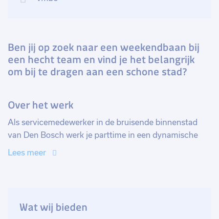
Ben jij op zoek naar een weekendbaan bij
een hecht team en vind je het belangrijk
om bij te dragen aan een schone stad?
Over het werk
Als servicemedewerker in de bruisende binnenstad
van Den Bosch werk je parttime in een dynamische
omgeving. Je werkt op zaterdagavond van 18:00 uur
Lees meer
tot 21:00 uur en op zondagochtend van 07:30 tot
10:30 uur. Deze functie biedt je de kans om bij te
dragen aan een duurzame stad en deel uit te maken
van een hecht team dat aanvoelt als een tweede
Wat wij bieden
familie. Bovendien zijn er volop opleidings- en