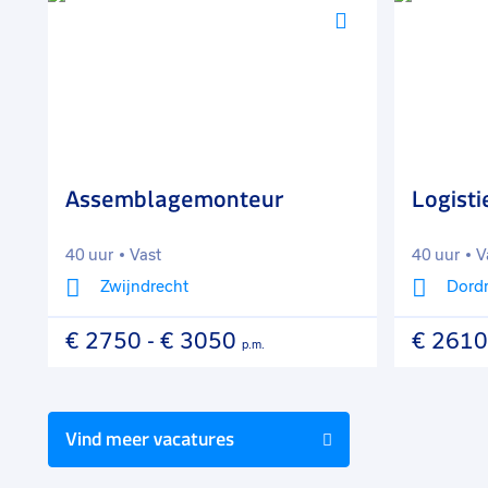
Voeg
Voeg
toe
toe
aan
aan
favorieten
favorieten
Assemblagemonteur
Logist
40 uur
Vast
40 uur
V
Zwijndrecht
Dord
€ 2750
-
€ 3050
€ 2610
p.m.
Vind meer vacatures