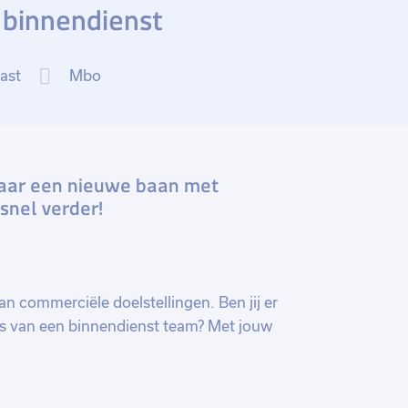
binnendienst
vast
Mbo
naar een nieuwe baan met
snel verder!
an commerciële doelstellingen. Ben jij er
ces van een binnendienst team? Met jouw
icht en klantgerichte aanpak ben jij een
lanten over ons uitgebreide assortiment
 juiste keuzes en zorgt voor een