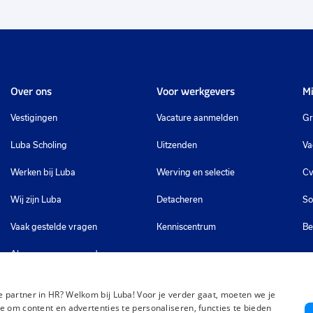
Over ons
Voor werkgevers
Mi
Vestigingen
Vacature aanmelden
Gr
Luba Scholing
Uitzenden
Va
Werken bij Luba
Werving en selectie
Cv
Wij zijn Luba
Detacheren
So
Vaak gestelde vragen
Kenniscentrum
Be
Algemene voorwaarden
 partner in HR? Welkom bij Luba! Voor je verder gaat, moeten we je
e om content en advertenties te personaliseren, functies te bieden