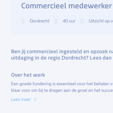
Commercieel medewerker 
Dordrecht
40 uur
Uitzicht op 
Ben jij commercieel ingesteld en opzoek 
uitdaging in de regio Dordrecht? Lees dan 
Over het werk
Een goede fundering is essentieel voor het behalen v
klaar voor om bij te dragen aan de groei en het suc
sterke communicatieve vaardigheden, commercieel inz
Lees meer
waardevolle toevoeging aan het team. Je adviseert k
van bouwmaterialen, staat ze bij in het maken van de