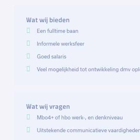
vlekkeloze afhandeling van orders. Met jouw commerci
langdurige relaties op te bouwen.
Wat wij bieden
Hierbij wat taken benoemd: Je bent het eerste aans
Een fulltime baan
over de producten, prijzen, levertijden, ect. Je stelt
Informele werksfeer
specifieke behoeften en verzoeken, je neemt orders a
(telefoon, e-mail, online), verwerkt deze nauwkeurig 
Goed salaris
afhandeling. Hierbij houd je rekening met eventuele
klanten. Je verricht diverse administratieve taken, z
Veel mogelijkheid tot ontwikkeling dmv opl
verwerken van facturen en het opstellen van rapport
essentieel voor een soepel verloop van de werkzaam
met andere afdelingen binnen het bedrijf, zoals het 
de inkoopafdeling. Een goede communicatie en same
Wat wij vragen
klanttevredenheid te waarborgen en de bedrijfsdoelst
Mbo4+ of hbo werk-, en denkniveau
Uitstekende communicatieve vaardighede