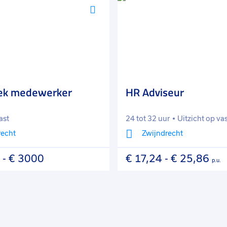
Voeg
toe
aan
favorieten
iek medewerker
HR Adviseur
ast
24 tot 32 uur
Uitzicht op va
recht
Zwijndrecht
-
€ 3000
€ 17,24
-
€ 25,86
p.u.