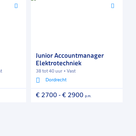
Voeg
Voeg
toe
toe
aan
aan
favorieten
favorie
Junior Accountmanager
C
Elektrotechniek
st
38 tot 40 uur
Vast
3
Dordrecht
€ 2700
-
€ 2900
€
p.m.