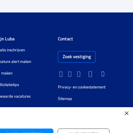
jn Luba
Contact
atis inschrijven
Zoek vestiging
cature alert maken
 maken
Instagram
Facebook
LinkedIn
YouTube
Tiktok
llicitatietips
Privacy-
en cookiestatement
waarde vacatures
Sitemap
×