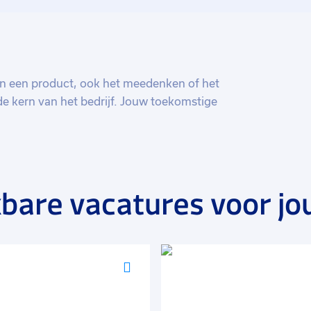
van een product, ook het meedenken of het
e kern van het bedrijf. Jouw toekomstige
as) ten behoeve van thermische isolatie,
ing en design voor de internationale
bare vacatures voor jo
Voeg
toe
aan