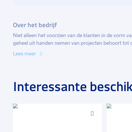
Over het bedrijf
Niet alleen het voorzien van de klanten in de vorm 
geheel uit handen nemen van projecten behoort tot d
werkgever levert een breed assortiment producten (gl
Lees meer
zon beheersing, geluidsisolatie, veiligheid, brandwer
bouwwereld.
Interessante beschik
Voeg
Voeg
toe
toe
aan
aan