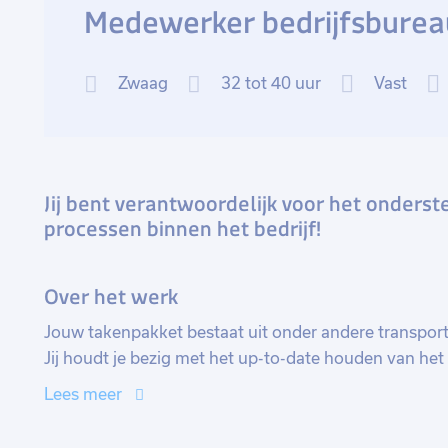
Medewerker bedrijfsburea
Zwaag
32 tot 40 uur
Vast
Jij bent verantwoordelijk voor het onders
processen binnen het bedrijf!
Over het werk
Jouw takenpakket bestaat uit onder andere transport
Jij houdt je bezig met het up-to-date houden van het
getransporteerd op glasbokken. In dit systeem wordt
Lees meer
waar lege bokken opgehaald kan worden. Je zorgt du
ophalen van de lege bokken. Daarbij houd je rekening