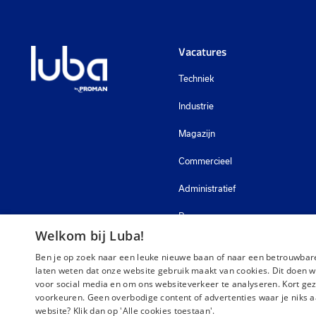
Vacatures
Techniek
Industrie
Magazijn
Commercieel
Administratief
Bouw
Welkom bij Luba!
Zorg
Ben je op zoek naar een leuke nieuwe baan of naar een betrouwbare
laten weten dat onze website gebruik maakt van cookies. Dit doen w
voor social media en om ons websiteverkeer te analyseren. Kort gez
voorkeuren. Geen overbodige content of advertenties waar je niks a
website? Klik dan op 'Alle cookies toestaan'.