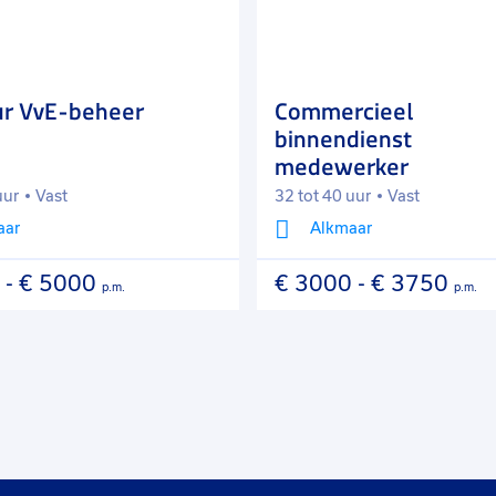
favorieten
ur VvE-beheer
Commercieel
binnendienst
medewerker
uur
Vast
32 tot 40 uur
Vast
aar
Alkmaar
-
€ 5000
€ 3000
-
€ 3750
p.m.
p.m.