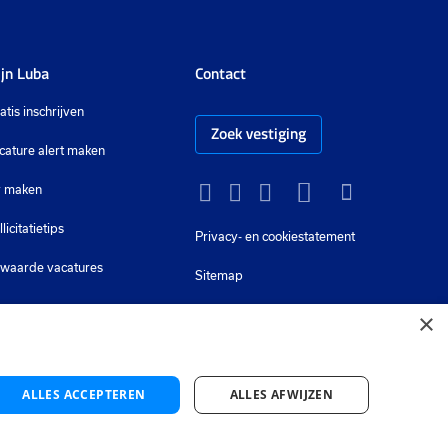
jn Luba
Contact
atis inschrijven
Zoek vestiging
cature alert maken
 maken
Instagram
Facebook
LinkedIn
YouTube
Tiktok
llicitatietips
Privacy-
en cookiestatement
waarde vacatures
Sitemap
×
ALLES ACCEPTEREN
ALLES AFWIJZEN