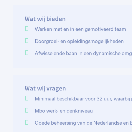
routes en de juiste soort transport. Je hebt contact m
Duitsland en België over de routeplanningen. Op vrijd
Wat wij bieden
leveren orders vanaf de fabriek naar de klanten door 
Werken met en in een gemotiveerd team
In deze rol ben je verantwoordelijk voor het beantw
Doorgroei- en opleidingsmogelijkheden
name over de tijdstippen van leveringen en het afh
onderdelen in bestellingen. Om deze vragen correc
Afwisselende baan in een dynamische omg
regelmatig contact met verschillende interne afdeling
de afdeling inkoop, en indien nodig ook met externe 
aanspreekpunt voor klanten wanneer ophaalpogingen
belangrijk deel van je werk bestaat uit het verwerk
Wat wij vragen
softwaresysteem. Hierbij worden orderbevestiginge
door het systeem gegenereerd, wat zorgt voor een g
Minimaal beschikbaar voor 32 uur, waarbij j
Om een nauwkeurige orderverwerking te garanderen
Mbo werk- en denkniveau
collega’s van de afdelingen inkoop, verkoop en orde
orderverwerking.
Goede beheersing van de Nederlandse en En