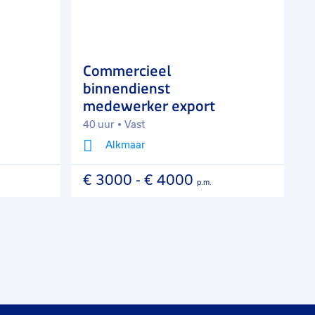
favorieten
favorie
Commercieel
S
binnendienst
medewerker export
40 uur
Vast
3
Alkmaar
€ 3000
-
€ 4000
€
p.m.