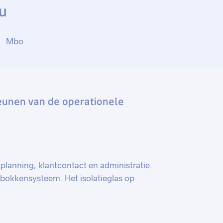
u
Mbo
teunen van de operationele
planning, klantcontact en administratie.
 bokkensysteem. Het isolatieglas op
 er bij gehouden waar de bokken zijn en
s ook voor de transportplanning van het
 met zo efficiënt mogelijk plannen van