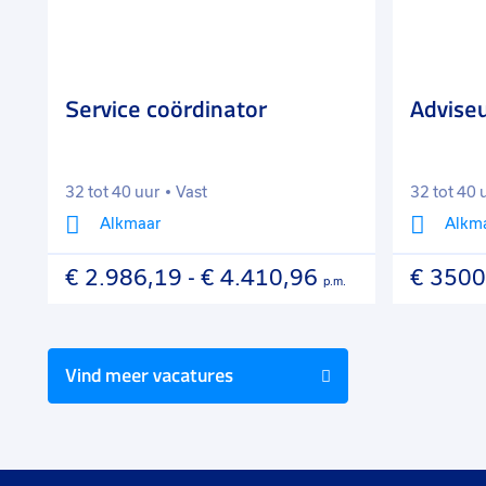
favorieten
favorieten
Service coördinator
Advise
32 tot 40 uur
Vast
32 tot 40 
Alkmaar
Alkm
€ 2.986,19
-
€ 4.410,96
€ 3500
p.m.
Vind meer vacatures