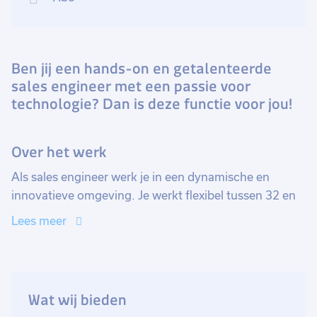
Ben jij een hands-on en getalenteerde
sales engineer met een passie voor
technologie? Dan is deze functie voor jou!
Over het werk
Als sales engineer werk je in een dynamische en
innovatieve omgeving. Je werkt flexibel tussen 32 en
40 uur per week, afhankelijk van jouw voorkeur. Deze
Lees meer
rol biedt uitstekende doorgroeimogelijkheden en
uitgebreide trainingsprogramma's om jouw
vaardigheden verder te ontwikkelen. Het betreft een
vaste aanstelling binnen een hightech bedrijf dat
Wat wij bieden
vooroploopt in de technologische vooruitgang.