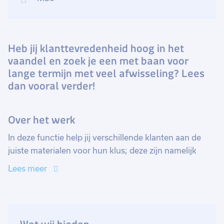
Heb jij klanttevredenheid hoog in het
vaandel en zoek je een met baan voor
lange termijn met veel afwisseling? Lees
dan vooral verder!
Over het werk
In deze functie help jij verschillende klanten aan de
juiste materialen voor hun klus; deze zijn namelijk
allemaal bouw-gerelateerd! Denk aan timmermannen,
Lees meer
loodgieters, tegelzetters, etc. Zij komen binnen en
nemen met jou hun order door. Terwijl jij controleert of
alles voorradig is en alles verzamelt, drinkt de ZZP´er
een kop koffie. Als alles voorradig is, geef je hem een