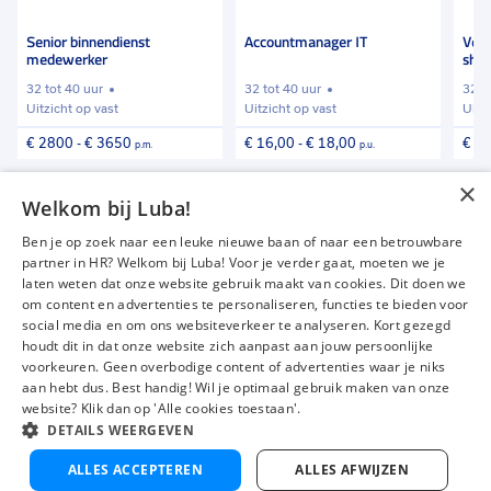
17.00 uur.
favorieten
favorieten
favori
Senior binnendienst
Accountmanager IT
Verk
medewerker
sho
32 tot 40 uur
32 tot 40 uur
32 t
Uitzicht op vast
Uitzicht op vast
Uitz
€ 2800
-
€ 3650
€ 16,00
-
€ 18,00
€ 2
p.m.
p.u.
×
Vind meer vacatures
Welkom bij Luba!
Ben je op zoek naar een leuke nieuwe baan of naar een betrouwbare
partner in HR? Welkom bij Luba! Voor je verder gaat, moeten we je
laten weten dat onze website gebruik maakt van cookies. Dit doen we
om content en advertenties te personaliseren, functies te bieden voor
Vacatures
Over ons
social media en om ons websiteverkeer te analyseren. Kort gezegd
Werken bij Luba
Voor werkgevers
houdt dit in dat onze website zich aanpast aan jouw persoonlijke
voorkeuren. Geen overbodige content of advertenties waar je niks
Mijn Luba
Contact
aan hebt dus. Best handig! Wil je optimaal gebruik maken van onze
website? Klik dan op 'Alle cookies toestaan'.
DETAILS WEERGEVEN
Instagram
Facebook
LinkedIn
YouTube
Tiktok
ALLES ACCEPTEREN
ALLES AFWIJZEN