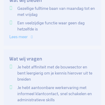
Wat wij bieden
seintje om zijn bus voor de loods te zetten zodat je
samen de bus laadt. Dit kan handmatig of met de
Gezellige fulltime baan van maandag tot en
heftruck zijn. Als de bus vol zit, zwaai je gedag, vul je
met vrijdag
nog wat schappen bij in de winkel, verwerk je mail of
Een veelzijdige functie waar geen dag
tel je de voorraad. Als je het assortiment goed kent,
hetzelfde is
wordt je functie breder door het maken van offertes
Lees meer
voor grote opdrachten. Het is een brede functie met
klantcontact, logistiek en administratief werk!
Wat wij vragen
Je hebt affiniteit met de bouwsector en
bent leergierig om je kennis hierover uit te
breiden
Je hebt aantoonbare werkervaring met
informeel klantcontact, snel schakelen en
administratieve skills