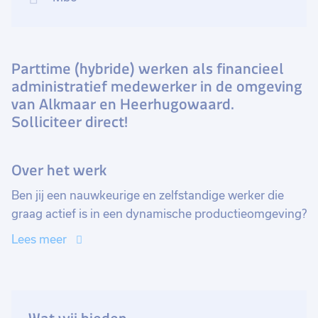
Parttime (hybride) werken als financieel
administratief medewerker in de omgeving
van Alkmaar en Heerhugowaard.
Solliciteer direct!
Over het werk
Ben jij een nauwkeurige en zelfstandige werker die
graag actief is in een dynamische productieomgeving?
Heb je een scherp cijfermatig inzicht en vind je het
Lees meer
leuk om een breed scala aan financiële taken op je te
nemen? Dan hebben wij een fantastische kans voor
jou!