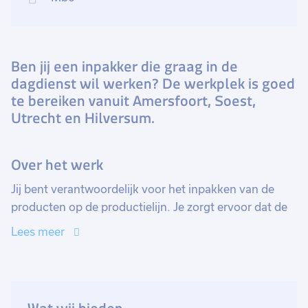
Ben jij een inpakker die graag in de
dagdienst wil werken? De werkplek is goed
te bereiken vanuit Amersfoort, Soest,
Utrecht en Hilversum.
Over het werk
Jij bent verantwoordelijk voor het inpakken van de
producten op de productielijn. Je zorgt ervoor dat de
productielijn bemand is en volgt aanwijzingen van de
Lees meer
bandleider op, zet verpakkingsmateriaal in, zet de lijn
stop bij eventuele afwijkingen en voert standaard
controles uit.