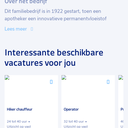
Over het bedrijf
Dit familiebedrijf is in 1922 gestart, toen een
apotheker een innovatieve permanentvloeistof
uitvond. Vandaag de dag wordt dit bedrijf vanuit het
Lees meer
hoofdkantoor in Soest met een breed scala aan
producten in meer dan 75 landen gerund. Hoewel de
producten van jouw toekomstige werkgever de hele
Interessante beschikbare
wereld over gaan is het nog steeds een echt
vacatures voor jou
familiebedrijf. Dit merk je terug in de sfeer. De
producten die jij gaat maken worden verkocht in meer
dan 75 landen.
Voeg
Voeg
Voeg
toe
toe
toe
aan
aan
aan
favorieten
favorieten
favori
Hiker chauffeur
Operator
Pro
24 tot 40 uur
32 tot 40 uur
40 u
Uitzicht op vast
Uitzicht op vast
Uitz