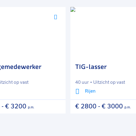
Voeg
toe
aan
favorieten
gemedewerker
TIG-lasser
itzicht op vast
40 uur
Uitzicht op vast
Rijen
-
€ 3200
€ 2800
-
€ 3000
p.m.
p.m.