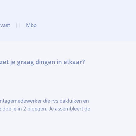
 vast
Mbo
zet je graag dingen in elkaar?
ntagemedewerker die rvs dakluiken en
 doe je in 2 ploegen. Je assembleert de
n en kwaliteitseisen. Je werkzaamheden
anelen, hevels, sloten en dakluiken. De
voerd. Daarnaast zal je met enige