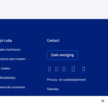
jn Luba
Contact
atis inschrijven
Zoek vestiging
cature alert maken
 maken
Instagram
Facebook
LinkedIn
YouTube
Tiktok
llicitatietips
Privacy-
en cookiestatement
waarde vacatures
Sitemap
×