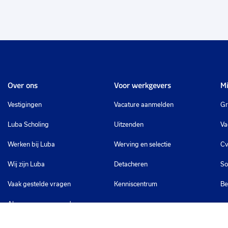
Over ons
Voor werkgevers
Mi
Vestigingen
Vacature aanmelden
Gr
Luba Scholing
Uitzenden
Va
Werken bij Luba
Werving en selectie
Cv
Wij zijn Luba
Detacheren
So
Vaak gestelde vragen
Kenniscentrum
Be
Algemene voorwaarden