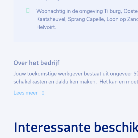
Woonachtig in de omgeving Tilburg, Ooster
Kaatsheuvel, Sprang Capelle, Loon op Zand
Helvoirt.
Over het bedrijf
Jouw toekomstige werkgever bestaat uit ongeveer 
schakelkasten en dakluiken maken. Het kan en moet el
Nederlandse markt, maar speelt ook internationaal ee
Lees meer
stijgende aantal buitenlandse klanten en verkoopka
Doordat jouw toekomstige werkgever flink aan het gro
medewerkers voor verschillende afdelingen. Er heers
Interessante beschik
zijn met veel plezier samen aan het werk om een mooi
zetten. Ook zijn er geregeld personeelsuitjes, is er
lekkernijen!