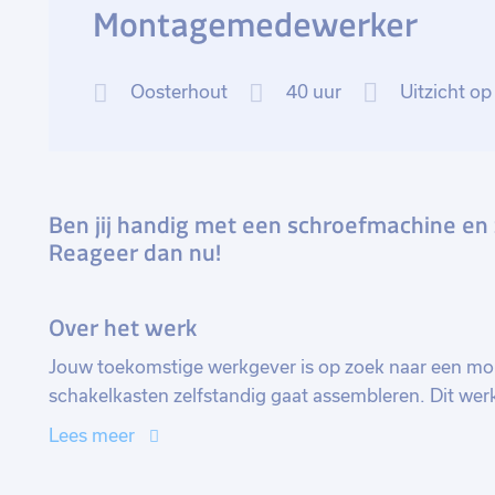
Montagemedewerker
Oosterhout
40 uur
Uitzicht op
Ben jij handig met een schroefmachine en 
Reageer dan nu!
Over het werk
Jouw toekomstige werkgever is op zoek naar een mo
schakelkasten zelfstandig gaat assembleren. Dit werk
producten volgens de gewenste montagevoorschrifte
Lees meer
bestaan onder andere uit het monteren van deuren, p
werkzaamheden worden grotendeels zelfstandig uitge