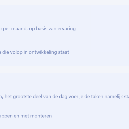
oducten vervoeren met een palletwagen.
 op een pallet en verplaats je dit naar de
ereid om bij te springen met andere
o per maand, op basis van ervaring.
die volop in ontwikkeling staat
het grootste deel van de dag voer je de taken namelijk s
happen en met monteren