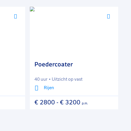
Voeg
Voeg
toe
toe
aan
aan
favorieten
favorie
Poedercoater
M
T
40 uur
Uitzicht op vast
4
Rijen
€ 2800
-
€ 3200
€
p.m.