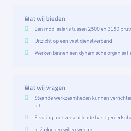
regelmaat materiaal op maat zagen of snijden of pr
Na het monteren plaats je het geassembleerde product
Wat wij bieden
kwaliteitsafdeling. Mocht het nodig zijn dan ben je b
productiewerkzaamheden.
Een mooi salaris tussen 2500 en 3150 brut
Uitzicht op een vast dienstverband
Werken binnen een dynamische organisatie 
Wat wij vragen
Staande werkzaamheden kunnen verrichten, 
uit.
Ervaring met verschillende handgereedsc
In 2 ploegen willen werken