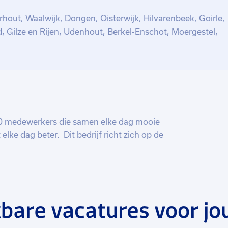
hout, Waalwijk, Dongen, Oisterwijk, Hilvarenbeek, Goirle,
, Gilze en Rijen, Udenhout, Berkel-Enschot, Moergestel,
50 medewerkers die samen elke dag mooie
ke dag beter. Dit bedrijf richt zich op de
n steeds grotere rol. Dit komt door het
ntoren, waardoor de export toeneemt.
eien is zijn zij op zoek naar nieuwe
t een informele werksfeer en collega´s
bare vacatures voor jo
- en kwalitatief goed product neer te
 een BBQ en worden successen gevierd met