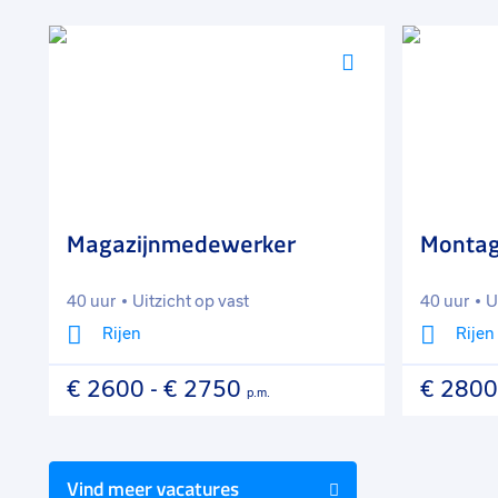
Voeg
Voeg
toe
toe
aan
aan
favorieten
favorieten
Magazijnmedewerker
Monta
40 uur
Uitzicht op vast
40 uur
U
Rijen
Rijen
€ 2600
-
€ 2750
€ 2800
p.m.
Vind meer vacatures