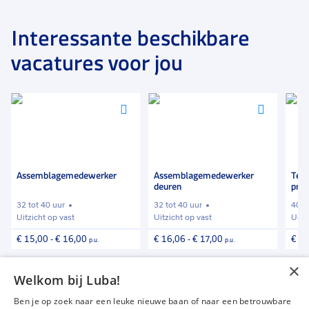
geleverd aan ZZP'ers maar ook grote en kleine
bouwbedrijven. Met een eigen personeelsvereniging
Interessante beschikbare
houden ze hun medewerkers graag gemotiveerd. Een
vacatures voor jou
gezellige vrijmibo of een personeelsuitje kan dan ook
niet ontbreken.
Voeg
Voeg
Voeg
toe
toe
toe
aan
aan
aan
favorieten
favorieten
favori
Assemblagemedewerker
Assemblagemedewerker
Tech
deuren
pro
32 tot 40 uur
32 tot 40 uur
40 u
Uitzicht op vast
Uitzicht op vast
Uitz
€ 15,00
-
€ 16,00
€ 16,06
-
€ 17,00
€ 2
p.u.
p.u.
×
Vind meer vacatures
Welkom bij Luba!
Ben je op zoek naar een leuke nieuwe baan of naar een betrouwbare