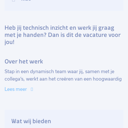
Heb jij technisch inzicht en werk jij graag
met je handen? Dan is dit de vacature voor
jou!
Over het werk
Stap in een dynamisch team waar jij, samen met je
collega’s, werkt aan het creëren van een hoogwaardig
eindproduct. Je dagelijkse werkzaamheden omvatten
Lees meer
onder andere het aanbrengen van folies en lood, het
monteren van scharnieren en sluitplaten, het plaatsen
van tochtprofielen, en het installeren van ramen en
deuren. Naast deze werkzaamheden ga je
Wat wij bieden
kennismaken met alle facetten van de fabriek, van het