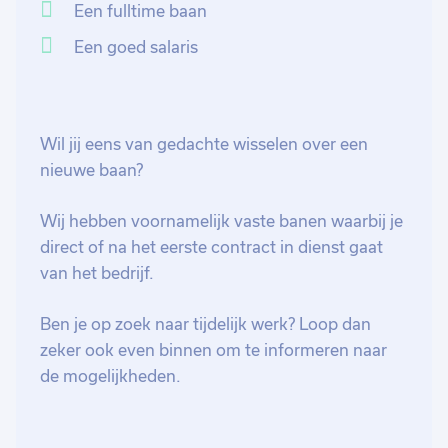
bewerken van hout tot TOP kozijn, zodat jij inzicht
Een fulltime baan
krijgt in het volledige productieproces. Sluit je aan bij
Een goed salaris
dit team en bouw mee aan de toekomst!
Wil jij eens van gedachte wisselen over een
nieuwe baan?
Wij hebben voornamelijk vaste banen waarbij je
direct of na het eerste contract in dienst gaat
van het bedrijf.
Ben je op zoek naar tijdelijk werk? Loop dan
zeker ook even binnen om te informeren naar
de mogelijkheden.