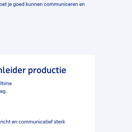
 moet je goed kunnen communiceren en
mleider productie
lltime
lag
ericht en communicatief sterk