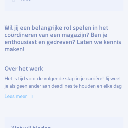
Wil jij een belangrijke rol spelen in het
coördineren van een magazijn? Ben je
enthousiast en gedreven? Laten we kennis
maken!
Over het werk
Het is tijd voor de volgende stap in je carrière! Jij weet
je als geen ander aan deadlines te houden en elke dag
je planning op orde te hebben. Ben jij de zelfstandige
Lees meer
Magazijn Coördinator om het team van dit bedrijf in
Berkel en Rodenrijs te versterken?
Als Magazijn Coördinator ben je verantwoordelijk voor