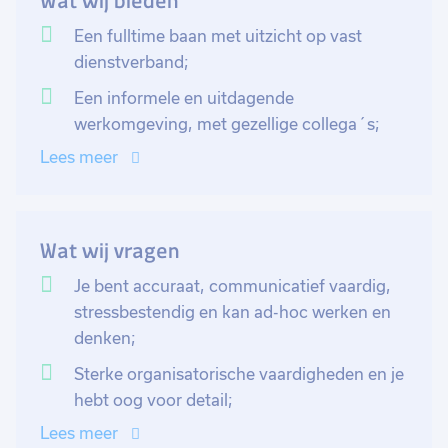
Wat wij bieden
het efficiënt organiseren en beheren van het magazijn.
Je zorgt ervoor dat alle inkomende en uitgaande
Een fulltime baan met uitzicht op vast
goederen op tijd en op de juiste plaats worden
dienstverband;
geleverd. Je werkt samen met je team van
Een informele en uitdagende
magazijnmedewerkers en zo zorg je ervoor dat alle
werkomgeving, met gezellige collega´s;
processen soepel verlopen. Je draagt bij aan
Lees meer
ontwikkeling, optimalisering en bewaking van de
magazijnprocessen, organisatie en faciliteren van
inventarisaties. Je zal kwaliteitsmanagement
combineren met een veilige werkomgeving en audits
Wat wij vragen
begeleiden. Verder ben je verantwoordelijk voor
Je bent accuraat, communicatief vaardig,
goederenontvangst inspectie, reparatie en retour en
stressbestendig en kan ad-hoc werken en
gereedschappenbeheer.
denken;
Sterke organisatorische vaardigheden en je
hebt oog voor detail;
Lees meer