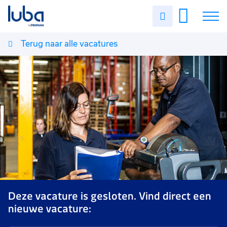
Uren
invullen
Terug naar alle vacatures
Vacatures
Over ons
Voor werkgevers
Contact
Deze vacature is gesloten. Vind direct een
nieuwe vacature: