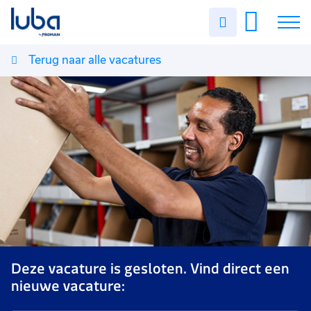
Uren
invullen
Terug naar alle vacatures
Vacatures
Over ons
Voor werkgevers
Contact
Deze vacature is gesloten. Vind direct een
nieuwe vacature: