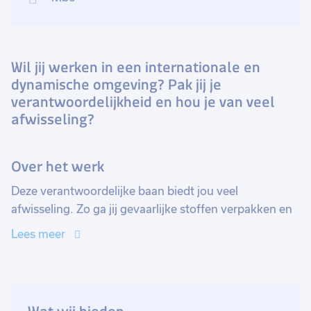
Wil jij werken in een internationale en
dynamische omgeving? Pak jij je
verantwoordelijkheid en hou je van veel
afwisseling?
Over het werk
Deze verantwoordelijke baan biedt jou veel
afwisseling. Zo ga jij gevaarlijke stoffen verpakken en
documenteren, je checkt zendingen op locatie en
Lees meer
maakt deze klaar voor verder transport. Daarnaast heb
jij contact met de klanten om updates te geven over
deze zendingen en stel je offertes op. Maar dat is nog
niet alles, want jij gaat ook het pick & pack processen