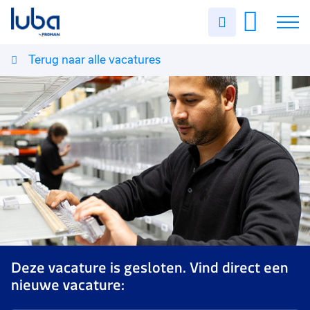
Uren
invullen
Terug naar alle vacatures
Vacatures
Over ons
Voor werkgevers
Contact
Deze vacature is gesloten. Vind direct een
nieuwe vacature: