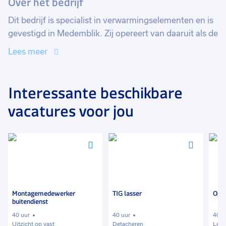
Over het bedrijf
Dit bedrijf is specialist in verwarmingselementen en is
gevestigd in Medemblik. Zij opereert van daaruit als de
elektrische verwarmingsspecialist en leverancier over
Lees meer
de gehele wereld.
Vanuit Nederland bedienen zij
diverse industrieën zoals de Petrochemische On- en
Offshore de Chemische en Proces Industrie,
Interessante beschikbare
voedingsmiddelen, bouw en andere industrieën met
vacatures voor jou
elektrische verwarmingsproducten en bijbehorende
besturingsapparatuur.
Voeg
Voeg
Voeg
toe
toe
toe
aan
aan
aan
favorieten
favorieten
favori
Montagemedewerker
TIG lasser
Oper
buitendienst
40 uur
40 uur
40 u
Uitzicht op vast
Detacheren
Leer