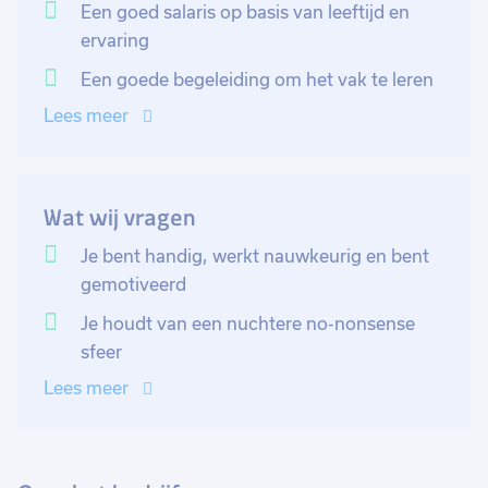
Een goed salaris op basis van leeftijd en
Het is belangrijk dat je nauwkeurig kunt werken.
ervaring
Ervaring is niet nodig want je wordt uitstekend
Een goede begeleiding om het vak te leren
begeleidt door een ervaren collega. Het is wel
Lees meer
belangrijk dat je handig bent en gemotiveerd want er
zijn doorgroeimogelijkheden genoeg. Er is veel
flexibiliteit en heel veel mogelijk binnen dit fijne
familiare bedrijf waar een nuchtere West-Friese sfeer
Wat wij vragen
heerst.
Je bent handig, werkt nauwkeurig en bent
gemotiveerd
Je houdt van een nuchtere no-nonsense
sfeer
Lees meer