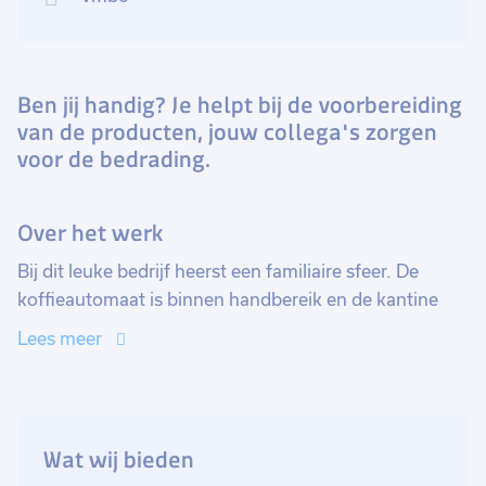
Ben jij handig? Je helpt bij de voorbereiding
van de producten, jouw collega's zorgen
voor de bedrading.
Over het werk
Bij dit leuke bedrijf heerst een familiaire sfeer. De
koffieautomaat is binnen handbereik en de kantine
ademt de sfeer van een moderne lunchroom uit waar
Lees meer
vers fruit niet ontbreekt. Jouw dag start tussen 07:00
en 08:00 uur met een bak koffie of thee en het
doornemen van de planning. Daarna ga je aan de slag,
je pakt de tekening erbij en vervolgens ga je alle
Wat wij bieden
onderdelen als een bouwpakker monteren.