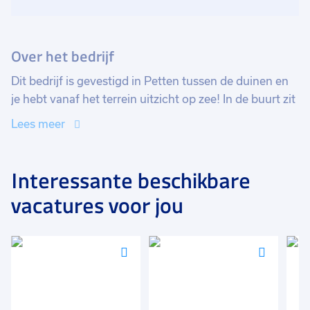
Over het bedrijf
Dit bedrijf is gevestigd in Petten tussen de duinen en
je hebt vanaf het terrein uitzicht op zee! In de buurt zit
een lekkere viskraam en in de pauze kan je een mooie
Lees meer
wandeling maken. Ze maken hier targets die gebruikt
worden om bij mensen gevaarlijke cellen in het
lichaam te detecteren. Dus een zeer waardevolle
Interessante beschikbare
functie waar jij bij mag ondersteunen!
vacatures voor jou
Voeg
Voeg
Voeg
toe
toe
toe
aan
aan
aan
favorieten
favorieten
favori