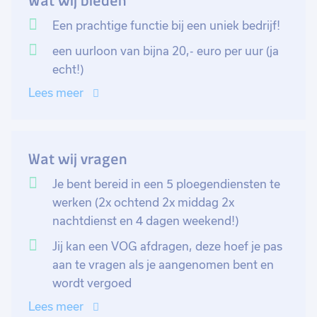
Wat wij bieden
Je heb een ID-kaart nodig om door de beveiliging te
Een prachtige functie bij een uniek bedrijf!
komen en je bent in bezit van een VCA of kan dit halen
een uurloon van bijna 20,- euro per uur (ja
via Luba. Daarnaast word je volledig gekeurd voor je in
echt!)
dienst gaat en je uit dienst gaat (maak je geen zorgen
Lees meer
dit is wettelijk verplicht en in de afgelopen 50 jaar is
nog nooit iets gevaarlijks gebeurd).
Wat wij vragen
Je bent bereid in een 5 ploegendiensten te
werken (2x ochtend 2x middag 2x
nachtdienst en 4 dagen weekend!)
Jij kan een VOG afdragen, deze hoef je pas
aan te vragen als je aangenomen bent en
wordt vergoed
Lees meer