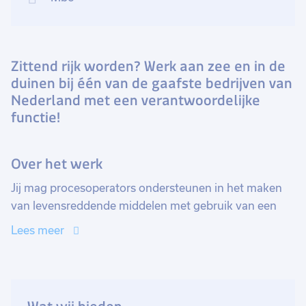
Zittend rijk worden? Werk aan zee en in de
duinen bij één van de gaafste bedrijven van
Nederland met een verantwoordelijke
functie!
Over het werk
Jij mag procesoperators ondersteunen in het maken
van levensreddende middelen met gebruik van een
cyclotron. De operators hebben hier soms hulp bij
Lees meer
nodig en vragen jou daarbij! Jij bent een klein beetje
technisch (je kan een lamp vervangen) en je kan in een
controle ruimte zitten zonder je direct te vervelen? Dan
is dit een functie voor jou!