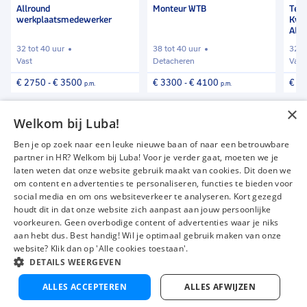
Allround
Monteur WTB
Tech
werkplaatsmedewerker
Kwa
Alk
32 tot 40 uur
38 tot 40 uur
32 t
Vast
Detacheren
Vast
€ 2750
-
€ 3500
€ 3300
-
€ 4100
€ 3
p.m.
p.m.
×
Vind meer vacatures
Welkom bij Luba!
Ben je op zoek naar een leuke nieuwe baan of naar een betrouwbare
partner in HR? Welkom bij Luba! Voor je verder gaat, moeten we je
laten weten dat onze website gebruik maakt van cookies. Dit doen we
om content en advertenties te personaliseren, functies te bieden voor
Vacatures
Over ons
social media en om ons websiteverkeer te analyseren. Kort gezegd
Werken bij Luba
Voor werkgevers
houdt dit in dat onze website zich aanpast aan jouw persoonlijke
voorkeuren. Geen overbodige content of advertenties waar je niks
Mijn Luba
Contact
aan hebt dus. Best handig! Wil je optimaal gebruik maken van onze
website? Klik dan op 'Alle cookies toestaan'.
DETAILS WEERGEVEN
Instagram
Facebook
LinkedIn
YouTube
Tiktok
ALLES ACCEPTEREN
ALLES AFWIJZEN