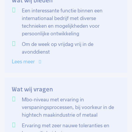
Wat wij bieden
dagelijks naar om de hoogste kwaliteits- en
veiligheidsnormen te realiseren. Je hebt ervaring met
Een interessante functie binnen een
CNC-machines en eventuele programmeerkennis, wat
internationaal bedrijf met diverse
een goede basis vormt voor je dagelijkse
technieken en mogelijkheden voor
werkzaamheden. Je hebt ook oog voor verbeteringen
persoonlijke ontwikkeling
en neemt deel aan verschillende (5S) projecten om
Om de week op vrijdag vrij in de
processen beter, veiliger en efficiënter te maken. In de
avonddienst
ene week werk je 5 dagen in de dagdienst en in de
Lees meer
andere week 4 avonden in de avonddienst.
Wat wij vragen
Mbo-niveau met ervaring in
verspaningsprocessen, bij voorkeur in de
hightech maakindustrie of metaal
Ervaring met zeer nauwe toleranties en