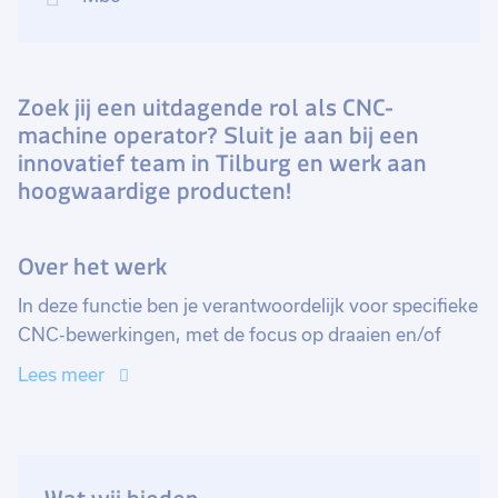
Zoek jij een uitdagende rol als CNC-
machine operator? Sluit je aan bij een
innovatief team in Tilburg en werk aan
hoogwaardige producten!
Over het werk
In deze functie ben je verantwoordelijk voor specifieke
CNC-bewerkingen, met de focus op draaien en/of
frezen van producten. Je werkt met specialistische
Lees meer
machines die garant staan voor ongeëvenaarde
kwaliteit en duurzaamheid.
Samen met je teamleider en collega’s streef je er