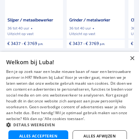
aan
aan
aan
favorieten
favorieten
favori
Slijper / metaalbewerker
Grinder / metalworker
CNC 
36 tot 40 uur
36 tot 40 uur
36 t
Uitzicht op vast
Uitzicht op vast
Uitz
€ 3437
-
€ 3769
€ 3437
-
€ 3769
€ 3
p.m.
p.m.
×
Vind meer vacatures
Welkom bij Luba!
Ben je op zoek naar een leuke nieuwe baan of naar een betrouwbare
partner in HR? Welkom bij Luba! Voor je verder gaat, moeten we je
laten weten dat onze website gebruik maakt van cookies. Dit doen we
om content en advertenties te personaliseren, functies te bieden voor
Vacatures
Over ons
social media en om ons websiteverkeer te analyseren. Kort gezegd
Werken bij Luba
Voor werkgevers
houdt dit in dat onze website zich aanpast aan jouw persoonlijke
voorkeuren. Geen overbodige content of advertenties waar je niks
Mijn Luba
Contact
aan hebt dus. Best handig! Wil je optimaal gebruik maken van onze
website? Klik dan op 'Alle cookies toestaan'.
DETAILS WEERGEVEN
Instagram
Facebook
LinkedIn
YouTube
Tiktok
ALLES ACCEPTEREN
ALLES AFWIJZEN