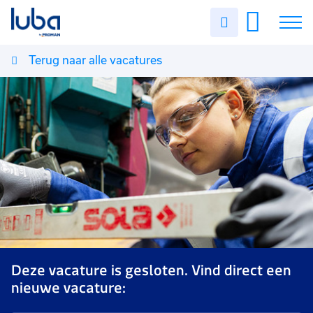
Uren
invullen
Terug naar alle vacatures
Vacatures
Over ons
Voor werkgevers
Contact
Deze vacature is gesloten. Vind direct een
nieuwe vacature: