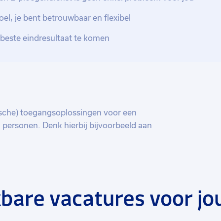
el, je bent betrouwbaar en flexibel
 beste eindresultaat te komen
ische) toegangsoplossingen voor een
 personen. Denk hierbij bijvoorbeeld aan
en en laad- en los oplossingen. De
eund met een uitgebreid serviceaanbod en
agdrempelig maar er moet wel gewoon
bare vacatures voor jo
atsApp berichtje naar 06-22968219 of bel