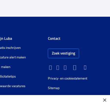
jn Luba
Contact
atis inschrijven
Zoek vestiging
cature alert maken
 maken
Instagram
Facebook
LinkedIn
YouTube
Tiktok
llicitatietips
Privacy-
en cookiestatement
waarde vacatures
Sitemap
×