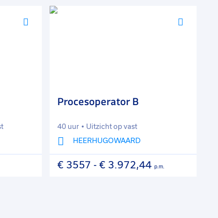
Voeg
Voeg
toe
toe
aan
aan
favorieten
favorie
Procesoperator B
P
st
40 uur
Uitzicht op vast
4
HEERHUGOWAARD
€ 3557
-
€ 3.972,44
€
p.m.