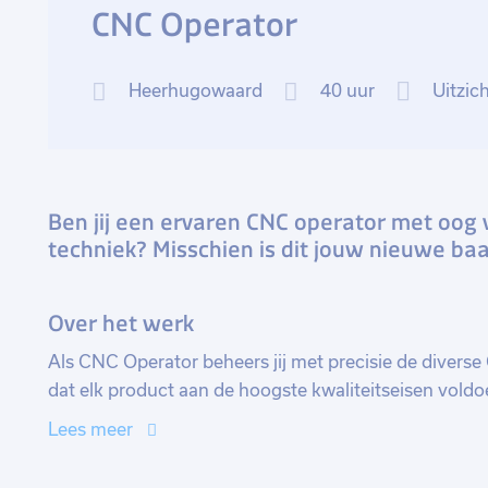
CNC Operator
Heerhugowaard
40 uur
Uitzic
Ben jij een ervaren CNC operator met oog 
techniek? Misschien is dit jouw nieuwe baa
Over het werk
Als CNC Operator beheers jij met precisie de diverse
dat elk product aan de hoogste kwaliteitseisen voldoe
machines volgens technische tekeningen tot het uitv
Lees meer
CNC-programma's, jij bent de drijvende kracht achte
alleen een vakkundige operator, maar ook een kwalit