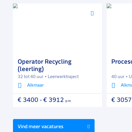
Voeg
Voeg
toe
toe
aan
aan
favorieten
favorieten
Operator Recycling
Proces
(leerling)
32 tot 40 uur
Leerwerktraject
40 uur
U
Alkmaar
Alkm
€ 3400
-
€ 3912
€ 3057
p.m.
Vind meer vacatures