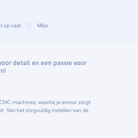
ht op vast
Mbo
voor detail en een passie voor
n!
 CNC-machines, waarbij je ervoor zorgt
t. Van het zorgvuldig instellen van de
oeren van kleine aanpassingen in de
r onze productieprocessen. Je bent niet
eitsbewaker die regelmatig controleert of