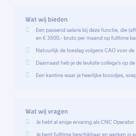
onze producten aan de gestelde normen voldoen. Daar
onderhoud van de machines en denk je proactief me
Wat wij bieden
productieprocessen nog efficiënter te maken.
Een passend salaris bij deze functie, die (a
Kortom, als CNC operator ben je verantwoordelijk vo
en € 3500,- bruto per maand op fulltime ba
machines, het aanpassen van CNC-programma's, het u
Natuurlijk de toeslag volgens CAO voor de
dagelijks onderhoud van de machines en het bedenk
Daarnaast heb je de leukste collega’s op de
Een kantine waar je heerlijke broodjes, soe
Wat wij vragen
Je hebt al enige ervaring als CNC Operator
Je bent fulltime beschikbaar en werken in 