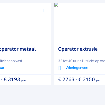
Voeg
toe
aan
favorieten
operator metaal
Operator extrusie
itzicht op vast
32 tot 40 uur
Uitzicht op va
aar
Wieringerwerf
-
€ 3193
€ 2763
-
€ 3150
p.m.
p.m.