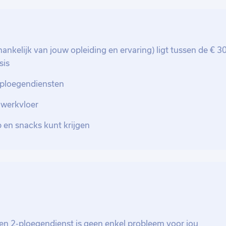
naast draag je zorg voor het dagelijks
e over verbeteringen om onze
fhankelijk van jouw opleiding en ervaring) ligt tussen de € 3
or: het instellen en bedienen van CNC-
sis
itvoeren van kwaliteitscontroles, het
 ploegendiensten
en van verbeteringen.
 werkvloer
p en snacks kunt krijgen
een 2-ploegendienst is geen enkel probleem voor jou