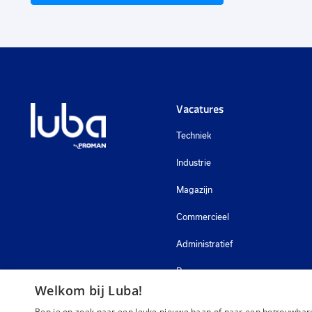
Vacatures
Techniek
Industrie
Magazijn
Commercieel
Administratief
Bouw
Welkom bij Luba!
Zorg
Ben je op zoek naar een leuke nieuwe baan of naar een betrouwbare