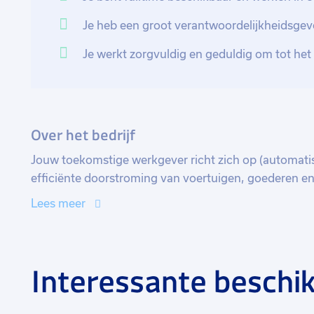
Je heb een groot verantwoordelijkheidsgevo
Je werkt zorgvuldig en geduldig om tot het
Over het bedrijf
Jouw toekomstige werkgever richt zich op (automat
efficiënte doorstroming van voertuigen, goederen en
automatische industriële tussendeuren, persoonsdeur
Lees meer
klanten van dit bedrijf worden voortdurend onderst
onze professionele 24 uur service. De cultuur is la
gewerkt worden natuurlijk.
Interessante beschik
Wil je meer weten over deze vacature, stuur een Wh
op 088-2589019.