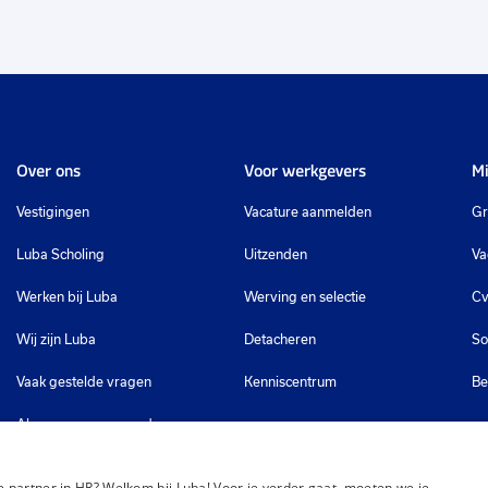
Over ons
Voor werkgevers
Mi
Vestigingen
Vacature aanmelden
Gr
Luba Scholing
Uitzenden
Va
Werken bij Luba
Werving en selectie
Cv
Wij zijn Luba
Detacheren
So
Vaak gestelde vragen
Kenniscentrum
Be
Algemene voorwaarden
 partner in HR? Welkom bij Luba! Voor je verder gaat, moeten we je