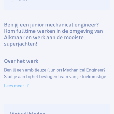
Ben jij een junior mechanical engineer?
Kom fulltime werken in de omgeving van
Alkmaar en werk aan de mooiste
superjachten!
Over het werk
Ben jij een ambitieuze (Junior) Mechanical Engineer?
Sluit je aan bij het bevlogen team van je toekomstige
werkgever en draag bij aan de creatie van enkele van
Lees meer
's werelds meest luxueuze superjachten. Met behulp
van de nieuwste 3D engineeringtools, kun je jouw
passie voor techniek en innovatie toepassen in een
dynamische en inspirerende werkomgeving.