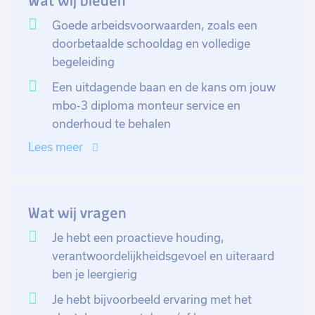
Wat wij bieden
met de ervaren monteur. Het zal in het begin vooral
meekijken en leren zijn. Om op deze manier steeds
Goede arbeidsvoorwaarden, zoals een
verder jouw taken uit te breiden.
doorbetaalde schooldag en volledige
begeleiding
Je wordt gekoppeld aan een ervaren collega die jou
Een uitdagende baan en de kans om jouw
stapsgewijs steeds meer gaat leren. Jouw taken
mbo-3 diploma monteur service en
bestaan uiteindelijk uit: het oplossen van storingen en
onderhoud te behalen
afstellen van machines, het verrichten van service
Lees meer
werkzaamheden, preventief onderhoud aan
verschillende machines, inspectierondes lopen en
actie ondernemen bij afwijkingen en bekijken en
meedenken over wat er verbeterd kan worden, zodat
Wat wij vragen
je gezond en succesvol je werk kunt uitvoeren.
Je hebt een proactieve houding,
verantwoordelijkheidsgevoel en uiteraard
ben je leergierig
Je hebt bijvoorbeeld ervaring met het