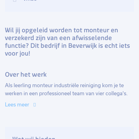
Wil jij opgeleid worden tot monteur en
verzekerd zijn van een afwisselende
functie? Dit bedrijf in Beverwijk is echt iets
voor jou!
Over het werk
Als leerling monteur industriële reiniging kom je te
werken in een professioneel team van vier collega's.
Samen zorgen jullie voor het (preventief) onderhoud
Lees meer
en reparatie van verschillende apparatuur, zoals
hogedruk- en vacuüm units, tank- en vrachtwagens,
inclusief motoren, vacuüm- of hogedrukpompen en
gaswasinstallaties. In eerste instantie ga jij meelopen