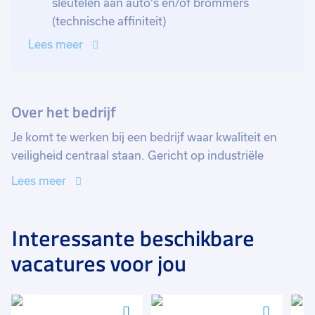
sleutelen aan auto's en/of brommers
(technische affiniteit)
Lees meer
Over het bedrijf
Je komt te werken bij een bedrijf waar kwaliteit en
veiligheid centraal staan. Gericht op industriële
reiniging. Er wordt volop geïnvesteerd in kennis en
Lees meer
vaardigheden. Doorgroeimogelijkheden zijn er. De
sfeer is informeel en direct. Initiatief wordt
gewaardeerd. Om een teamgevoel te behouden zijn er
Interessante beschikbare
diverse activiteiten zoals een barbecue,
vacatures voor jou
sinterklaasviering, visfestijn en darttoernooi om al je
collega's ook buiten werk te spreken. Het bedrijf
reinigt installaties waar er bijvoorbeeld gewerkt word
Voeg
Voeg
Voeg