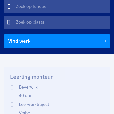
Vind werk
Leerling monteur
Beverwijk
40 uur
Leerwerktraject
Vmbo