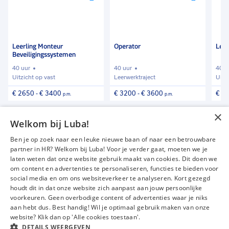
met stoffen die niet in het riool terecht mogen komen,
toe
toe
toe
hier zorgen ze dat de hele fabriek of plant gereinigd
aan
aan
aan
wordt.
favorieten
favorieten
favori
Leerling Monteur
Operator
Leer
Beveiligingssystemen
40 uur
40 uur
40 u
Uitzicht op vast
Leerwerktraject
Uitz
€ 2650
-
€ 3400
€ 3200
-
€ 3600
€ 2
p.m.
p.m.
×
Vind meer vacatures
Welkom bij Luba!
Ben je op zoek naar een leuke nieuwe baan of naar een betrouwbare
partner in HR? Welkom bij Luba! Voor je verder gaat, moeten we je
laten weten dat onze website gebruik maakt van cookies. Dit doen we
om content en advertenties te personaliseren, functies te bieden voor
Vacatures
Over ons
social media en om ons websiteverkeer te analyseren. Kort gezegd
Werken bij Luba
Voor werkgevers
houdt dit in dat onze website zich aanpast aan jouw persoonlijke
voorkeuren. Geen overbodige content of advertenties waar je niks
Mijn Luba
Contact
aan hebt dus. Best handig! Wil je optimaal gebruik maken van onze
website? Klik dan op 'Alle cookies toestaan'.
DETAILS WEERGEVEN