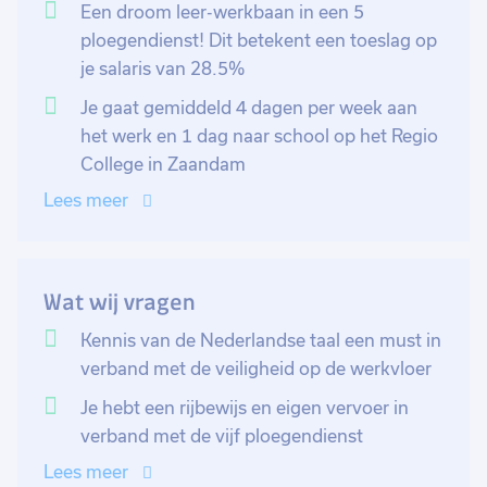
uitvoering van werkzaamheden goed verloopt. Je gaat
Een droom leer-werkbaan in een 5
aan de slag met het behandelen van producten van
ploegendienst! Dit betekent een toeslag op
het begin tot eind, dit gebeurt uiteraard volgens de
je salaris van 28.5%
planning en eisen. Daarnaast is het belangrijk dat alles
Je gaat gemiddeld 4 dagen per week aan
veilig en goed verloopt, daarom zit jij bovenop het
het werk en 1 dag naar school op het Regio
bewaken van het proces. Zo neem je monsters van
College in Zaandam
diverse product stromen, je signaleert mankementen
Lees meer
en controleert producten en het proces. Wanneer er
iets niet in de haak is, dan weet jouw teamleider het
meteen.
Wat wij vragen
Er komt ook een deel tankenpark beheer bij kijken,
Kennis van de Nederlandse taal een must in
waar je zorgt dat het laden en lossen in goede banen
verband met de veiligheid op de werkvloer
loopt en controleert hoe het bijvoorbeeld bij de
opslagtanks gaat.
Je hebt een rijbewijs en eigen vervoer in
verband met de vijf ploegendienst
Wil je meer weten over deze vacature? Stuur een
Lees meer