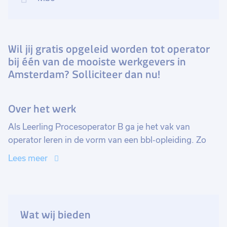
Wil jij gratis opgeleid worden tot operator
bij één van de mooiste werkgevers in
Amsterdam? Solliciteer dan nu!
Over het werk
Als Leerling Procesoperator B ga je het vak van
operator leren in de vorm van een bbl-opleiding. Zo
wissel je leren in de praktijd of met theorie. Dit is een
Lees meer
mooie kans bij een bedrijf waar je alle facetten van de
procestechniek tegen zult komen!
Je bent scherp, stressbestendig en kwaliteitsgericht.
Wat wij bieden
Het is namelijk jouw verantwoordelijkheid dat de