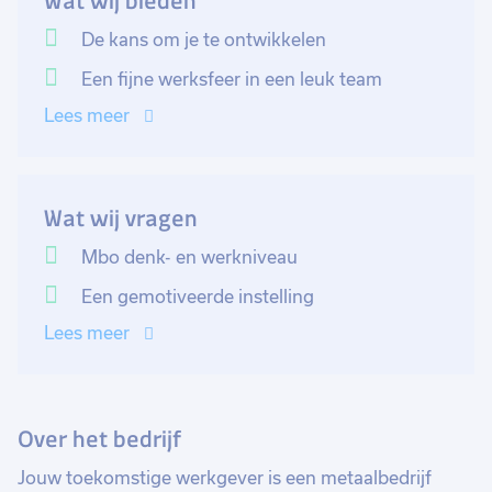
Wat wij bieden
werktekeningen verzameld. Jij bespreekt met de klant
hoe zijn product eruit moet komen te zien. Aan de
De kans om je te ontwikkelen
hand daarvan ga jij met Auto-Cad aan de slag. Jij
Een fijne werksfeer in een leuk team
vertaalt de wensen van de klant in de werktekening. Je
Lees meer
brengt de kosten in kaart en je zorgt ervoor dat de
productielijsten worden gemaakt zodat de collega's in
de werkplaats aan de slag kunnen. Je wordt begeleid
door een ervaren collega die voldoende tijd heeft om
Wat wij vragen
jou goed in te werken.
Mbo denk- en werkniveau
Een gemotiveerde instelling
Lees meer
Over het bedrijf
Jouw toekomstige werkgever is een metaalbedrijf