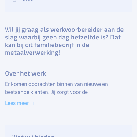
Wil jij graag als werkvoorbereider aan de
slag waarbij geen dag hetzelfde is? Dat
kan bij dit familiebedrijf in de
metaalverwerking!
Over het werk
Er komen opdrachten binnen van nieuwe en
bestaande klanten. Jij zorgt voor de
werkvoorbereiding, zodat het klaar is voor de
Lees meer
productie. Wat is er allemaal nodig om dit project te
laten slagen en hoe zorg je ervoor dat alles op het
juiste moment bij elkaar komt? Dit proces start met
een berekening en aan de hand daarvan worden de