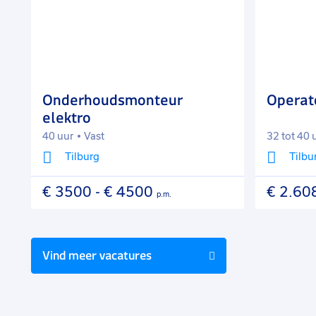
aan
aan
favorieten
favorieten
Onderhoudsmonteur
Operat
elektro
40 uur
Vast
32 tot 40 
Tilburg
Tilbu
€ 3500
-
€ 4500
€ 2.60
p.m.
Vind meer vacatures