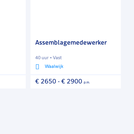
aan
aan
favorieten
favorie
Assemblagemedewerker
A
40 uur
Vast
4
Waalwijk
€ 2650
-
€ 2900
€
p.m.