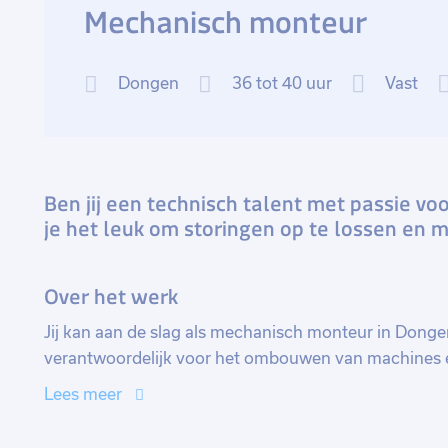
Mechanisch monteur
Dongen
36 tot 40 uur
Vast
Ben jij een technisch talent met passie v
je het leuk om storingen op te lossen en
Over het werk
Jij kan aan de slag als mechanisch monteur in Donge
verantwoordelijk voor het ombouwen van machines en
voorbereidingen voor. Daarnaast ga je onderdelen ui
Lees meer
reageert op oproepen waardoor geen dag hetzelfde is! 
verbeteracties. Als mechanisch monteur krijg je de 