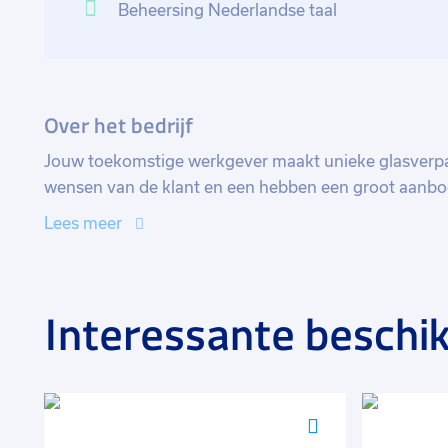
Beheersing Nederlandse taal
Over het bedrijf
Jouw toekomstige werkgever maakt unieke glasverpa
wensen van de klant en een hebben een groot aanbo
nieuwe werkgever heeft oog voor jou. Ze vinden het 
Lees meer
doorgroeien en er wordt veel gedaan aan persoonlijk
Interessante beschik
Voeg
Voeg
toe
toe