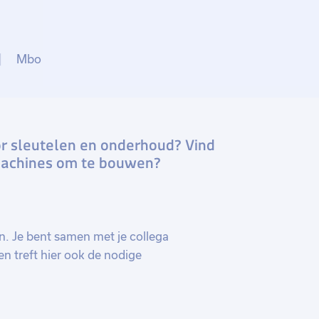
Mbo
oor sleutelen en onderhoud? Vind
 machines om te bouwen?
n. Je bent samen met je collega
 treft hier ook de nodige
t de machines repareren en reviseren. Je
Je werkt altijd in tweetallen en signaleert
kans om je technische vaardigheden verder