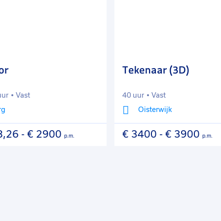
aan
favorieten
or
Tekenaar (3D)
uur
Vast
40 uur
Vast
rg
Oisterwijk
8,26
-
€ 2900
€ 3400
-
€ 3900
p.m.
p.m.