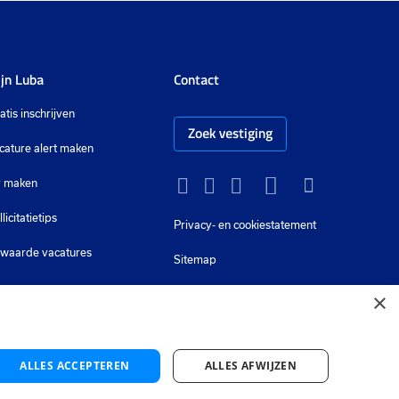
jn Luba
Contact
atis inschrijven
Zoek vestiging
cature alert maken
 maken
Instagram
Facebook
LinkedIn
YouTube
Tiktok
llicitatietips
Privacy-
en cookiestatement
waarde vacatures
Sitemap
×
ALLES ACCEPTEREN
ALLES AFWIJZEN