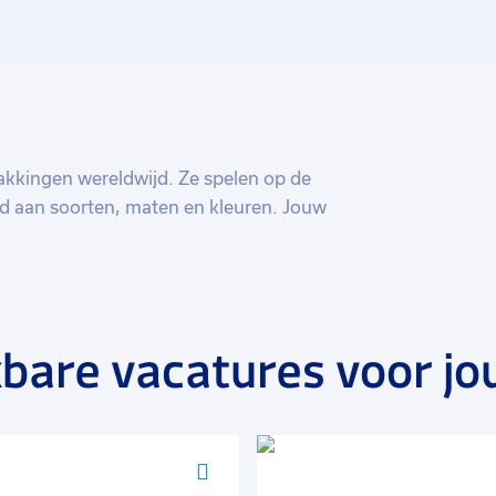
kkingen wereldwijd. Ze spelen op de
d aan soorten, maten en kleuren. Jouw
dan ook belangrijk dat iedereen kan
e ontwikkeling.
bare vacatures voor jo
Voeg
toe