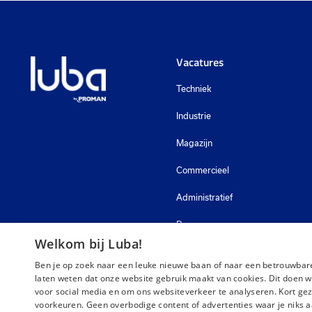
Vacatures
Techniek
Industrie
Magazijn
Commercieel
Administratief
Bouw
Welkom bij Luba!
Zorg
Ben je op zoek naar een leuke nieuwe baan of naar een betrouwbare
laten weten dat onze website gebruik maakt van cookies. Dit doen w
voor social media en om ons websiteverkeer te analyseren. Kort gez
voorkeuren. Geen overbodige content of advertenties waar je niks a