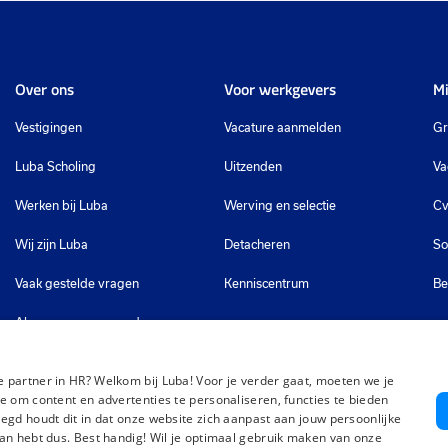
Over ons
Voor werkgevers
Mi
Vestigingen
Vacature aanmelden
Gr
Luba Scholing
Uitzenden
Va
Werken bij Luba
Werving en selectie
Cv
Wij zijn Luba
Detacheren
So
Vaak gestelde vragen
Kenniscentrum
Be
Algemene voorwaarden
 partner in HR? Welkom bij Luba! Voor je verder gaat, moeten we je
e om content en advertenties te personaliseren, functies te bieden
egd houdt dit in dat onze website zich aanpast aan jouw persoonlijke
an hebt dus. Best handig! Wil je optimaal gebruik maken van onze