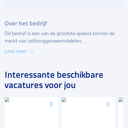
Over het bedrijf
Dit bedrijf is een van de grootste spelers binnen de
markt van zelfzorggeneesmiddelen,
gezondheidsproducten en farmaceutische
Lees meer
grondstoffen. Ze produceren, verkopen en
distribueren zowel eigen merken als producten van
derden, zoals tabletten, sachets, capsules in flesjes en
Interessante beschikbare
blisterverpakkingen.
vacatures voor jou
Voeg
Voeg
Voeg
toe
toe
toe
aan
aan
aan
favorieten
favorieten
favori