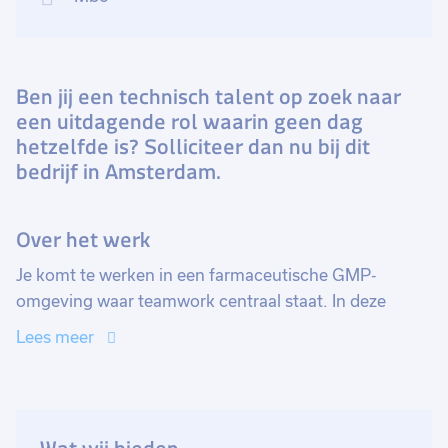
Ben jij een technisch talent op zoek naar
een uitdagende rol waarin geen dag
hetzelfde is? Solliciteer dan nu bij dit
bedrijf in Amsterdam.
Over het werk
Je komt te werken in een farmaceutische GMP-
omgeving waar teamwork centraal staat. In deze
functie ben je verantwoordelijk voor het ombouwen
Lees meer
van verpakkingslijnen volgens de planning. Samen
met operators werk je nauw samen om dit efficiënt te
laten verlopen. Naast het ombouwen behoort het
uitvoeren van reparaties, revisies en