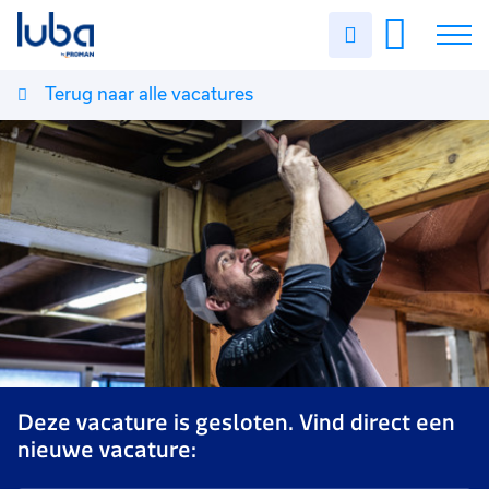
Uren
invullen
Terug naar alle vacatures
Vacatures
Over ons
Voor werkgevers
Contact
Deze vacature is gesloten. Vind direct een
nieuwe vacature: