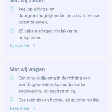
Wat wij bieden
kalibratiewerkzaamheden ook tot jouw takenpakket.
Je bent niet alleen uitvoerend bezig; je neemt ook
Veel opleidings- en
actief deel aan verbeterprojecten, mogelijk als
doorgroeimogelijkheden om je carrière een
projectleider.
boost te geven.
29 vakantiedagen om lekker te
Storingen aan het machinepark? Die los jij op.
ontspannen.
Daarnaast draag je zorg voor het onderhoud van
Lees meer
machines, installaties en energievoorzieningen,
waarbij jouw expertise in werktuigbouwkunde goed
van pas komt.
Wat wij vragen
Veiligheid staat bij ons hoog in het vaandel, dus houd
Een mbo-4 diploma in de richting van
je ook toezicht op dit gebied. We zoeken iemand die
werktuigbouwkunde, middenkader
graag samenwerkt en zelfstandigheid inbrengt om
engineering, of mechatronica.
onze processen continu te verbeteren.
Basiskennis van hydrauliek en pneumatiek.
Lees meer