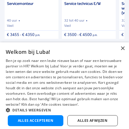
Servicemonteur
Service technicus E/W
Ser
warm
(wkk
40 uur
32 tot 40 uur
32 t
Vast
Vast
Vast
€ 3455
-
€ 4350
€ 3500
-
€ 4500
€ 3
p.m.
p.m.
×
Vind meer vacatures
Welkom bij Luba!
Ben je op zoek naar een leuke nieuwe baan of naar een betrouwbare
partner in HR? Welkom bij Luba! Voor je verder gaat, moeten we je
laten weten dat onze website gebruik maakt van cookies. Dit doen we
om content en advertenties te personaliseren, functies te bieden voor
Vacatures
Over ons
social media en om ons websiteverkeer te analyseren. Kort gezegd
Werken bij Luba
Voor werkgevers
houdt dit in dat onze website zich aanpast aan jouw persoonlijke
voorkeuren. Geen overbodige content of advertenties waar je niks
Mijn Luba
Contact
aan hebt dus. Best handig! Wil je optimaal gebruik maken van onze
website? Klik dan op 'Alle cookies toestaan'.
DETAILS WEERGEVEN
Instagram
Facebook
LinkedIn
YouTube
Tiktok
ALLES ACCEPTEREN
ALLES AFWIJZEN