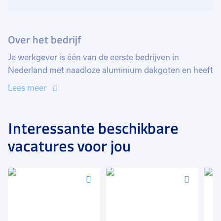
Over het bedrijf
Je werkgever is één van de eerste bedrijven in
Nederland met naadloze aluminium dakgoten en heeft
sindsdien veel praktijkervaring met het fabriceren en
Lees meer
monteren van dakgoten. Binnen het bedrijf hangt een
erg goede werksfeer, waarbij het werk als team wordt
uitgevoerd en humor belangrijk is.
Interessante beschikbare
vacatures voor jou
Voeg
Voeg
Voeg
toe
toe
toe
aan
aan
aan
favorieten
favorieten
favori