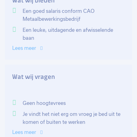
Wat wij bieden
diverse producten zoals dakgoten, luifels en
windveren. Deze producten, vervaardigd in onze eigen
Een goed salaris conform CAO
werkplaats, vinden hun toepassing zowel bij
Metaalbewerkingsbedrijf
particulieren als in grote nieuwbouwprojecten. Deze
Een leuke, uitdagende en afwisselende
rol als (Leerling) Monteur Buitendienst is zeer
baan
veelzijdig en vereist een creatieve geest om
Lees meer
oplossingen te bedenken. Na een voldane dag keer je
om 16:15 uur terug naar de zaak en sluit je af voor de
dag.
Wat wij vragen
Ben jij klaar om de handen uit de mouwen te steken en
deel uit te maken van het enthousiaste team?
Solliciteer vandaag nog en stap in deze boeiende
Geen hoogtevrees
functie!
Je vindt het niet erg om vroeg je bed uit te
komen of buiten te werken
Lees meer