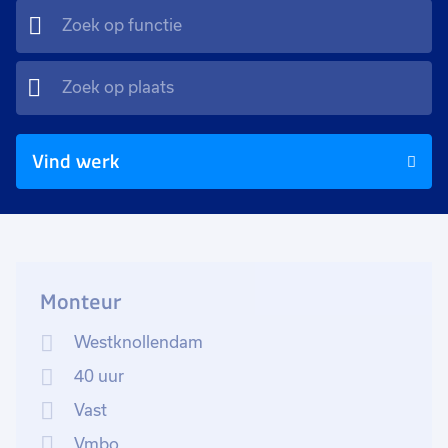
Vind werk
Monteur
Westknollendam
40 uur
Vast
Vmbo