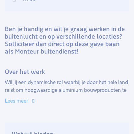
Ben je handig en wil je graag werken in de
buitenlucht en op verschillende locaties?
Solliciteer dan direct op deze gave baan
als Monteur buitendienst!
Over het werk
Wil jij een dynamische rol waarbij je door het hele land
reist om hoogwaardige aluminium bouwproducten te
monteren? Dan hebben wij de perfecte kans voor jou!
Lees meer
Bij ons begin je de werkdag om 6:15 uur op de zaak,
waar je samen met je collega's de bus inlaadt voor de
klus van de dag. Eenmaal op locatie aangekomen,
werk je samen met je collega aan de installatie van