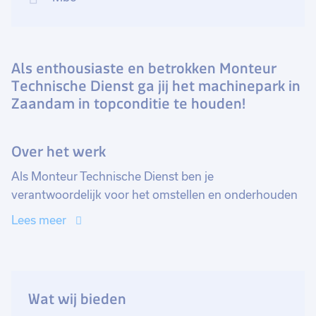
Als enthousiaste en betrokken Monteur
Technische Dienst ga jij het machinepark in
Zaandam in topconditie te houden!
Over het werk
Als Monteur Technische Dienst ben je
verantwoordelijk voor het omstellen en onderhouden
van verschillende machines. Naast geplande taken
Lees meer
ben je ook actief betrokken bij het oplossen van
storingen en periodiek onderhoud. Je zorgt ervoor dat
het machinepark optimaal functioneert, waarbij je
werkt met een breed scala aan machines, waaronder
Wat wij bieden
extruders en thermovormmachines.