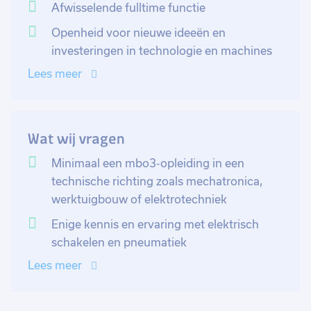
Afwisselende fulltime functie
Je maakt deel uit van een klein, hecht team van
Openheid voor nieuwe ideeën en
ervaren professionals. Een dynamische omgeving
investeringen in technologie en machines
waar collegialiteit hoog in het vaandel staat en waar
Lees meer
ruimte is voor humor, maar waar kwaliteit altijd voorop
staat.
Wat wij vragen
Minimaal een mbo3-opleiding in een
technische richting zoals mechatronica,
werktuigbouw of elektrotechniek
Enige kennis en ervaring met elektrisch
schakelen en pneumatiek
Lees meer