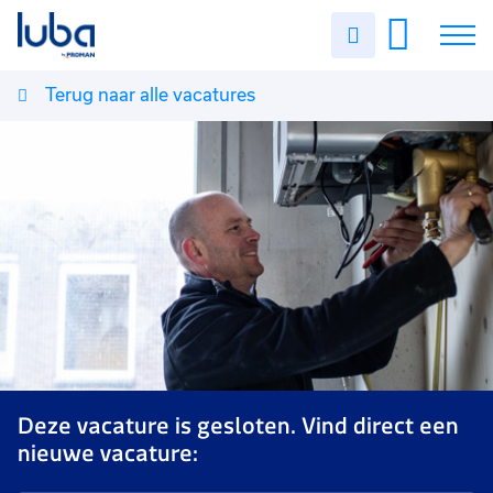
Uren
invullen
Terug naar alle vacatures
Vacatures
Over ons
Voor werkgevers
Contact
Deze vacature is gesloten. Vind direct een
nieuwe vacature: