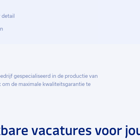
detail
en
drijf gespecialiseerd in de productie van
jk om de maximale kwaliteitsgarantie te
bij medewerkers en bieden een prettige
ke ontwikkeling.
bare vacatures voor jo