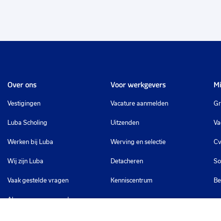
Over ons
Voor werkgevers
Mi
Vestigingen
Vacature aanmelden
Gr
Luba Scholing
Uitzenden
Va
Werken bij Luba
Werving en selectie
Cv
Wij zijn Luba
Detacheren
So
Vaak gestelde vragen
Kenniscentrum
Be
Algemene voorwaarden