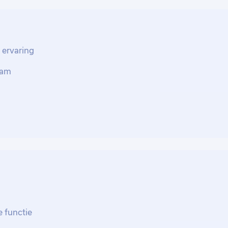
erhoudsplanning en het inspecteren van
g voer je zowel preventief als correctief
open. Ook werk je samen met collega's aan
ren van nieuwe technieken.
 ervaring
eam
nische expertise bijdragen aan het succes
e functie