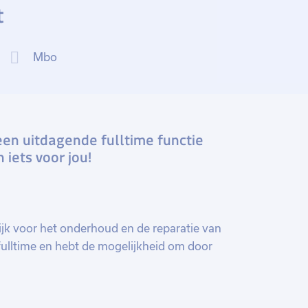
t
Mbo
een uitdagende fulltime functie
iets voor jou!
jk voor het onderhoud en de reparatie van
 fulltime en hebt de mogelijkheid om door
e aanstelling, waarbij je continu wordt
 ontwikkelen.