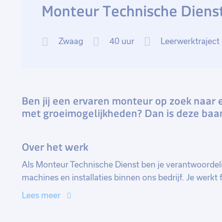
Monteur Technische Diens
Zwaag
40 uur
Leerwerktraject
Ben jij een ervaren monteur op zoek naar 
met groeimogelijkheden? Dan is deze baan 
Over het werk
Als Monteur Technische Dienst ben je verantwoordeli
machines en installaties binnen ons bedrijf. Je werkt
te groeien binnen de organisatie. Het betreft een vast
Lees meer
uitgedaagd om je technische vaardigheden verder te