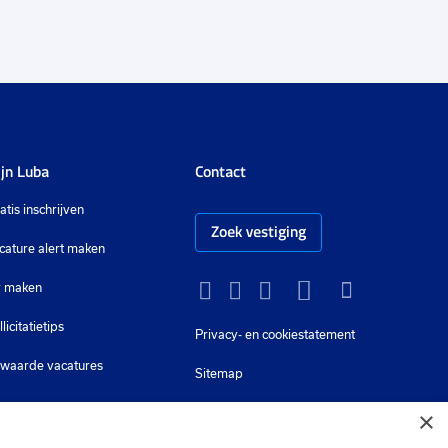
jn Luba
Contact
atis inschrijven
Zoek vestiging
cature alert maken
 maken
Instagram
Facebook
LinkedIn
YouTube
Tiktok
llicitatietips
Privacy-
en cookiestatement
waarde vacatures
Sitemap
×