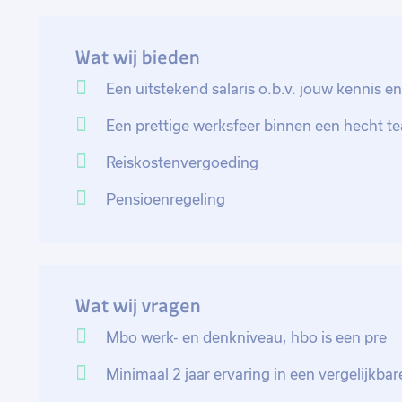
Je begint je werkdag met het doornemen van de ond
de machines op eventuele problemen. Gedurende de da
Wat wij bieden
onderhoud uit, zodat de productie soepel blijft verl
het verbeteren van de processen en het implemente
Een uitstekend salaris o.b.v. jouw kennis en
Een prettige werksfeer binnen een hecht t
Geïnteresseerd? Solliciteer dan direct en laat je tech
van dit leuke bedrijf!
Reiskostenvergoeding
Pensioenregeling
Wat wij vragen
Mbo werk- en denkniveau, hbo is een pre
Minimaal 2 jaar ervaring in een vergelijkbar