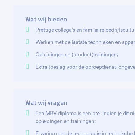
richtlijnen. Wanneer de storing of onderhoud is uitgev
lekker naar huis toe. Beveiliging is natuurlijk 24/7, 
Wat wij bieden
storingsdienst. Als je deze dienst draait krijg je hier 
opgeroepen wordt krijg je hier extra voor. Je begint m
Prettige collega’s en familiaire bedrijfscultu
installaties eigen gemaakt hebt.
Werken met de laatste technieken en appar
Opleidingen en (product)trainingen;
Extra toeslag voor de oproepdienst (ongeve
Wat wij vragen
Een MBV diploma is een pre. Indien je dit ni
opleidingen en trainingen;
Ervaring met de technologie in technische 