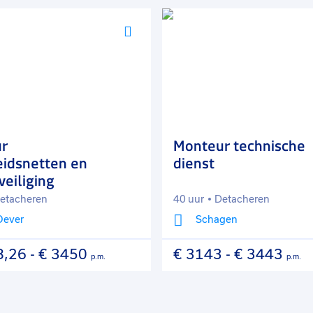
Voeg
toe
aan
favorieten
r
Monteur technische
eidsnetten en
dienst
eiliging
etacheren
40 uur
Detacheren
Oever
Schagen
8,26
-
€ 3450
€ 3143
-
€ 3443
p.m.
p.m.