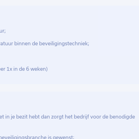
oerd, rij je naar de volgende klus of
maar je hebt maar 1x per 6 weken een
sowieso een leuke toeslag voor én als je
et de storingsdienst draaien als je de
ur;
atuur binnen de beveiligingstechniek;
er 1x in de 6 weken)
et in je bezit hebt dan zorgt het bedrijf voor de benodigde
beveiligingsbranche is gewenst;