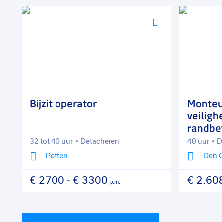
Voeg
Voeg
toe
toe
aan
aan
favorieten
favorieten
Bijzit operator
Monteu
veiligh
randbev
32 tot 40 uur
Detacheren
40 uur
D
Petten
Den 
€ 2700
-
€ 3300
€ 2.60
p.m.