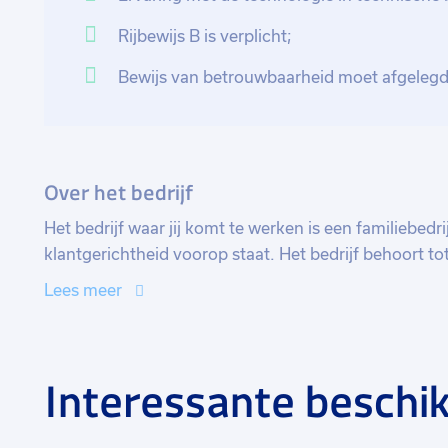
Rijbewijs B is verplicht;
Bewijs van betrouwbaarheid moet afgeleg
Over het bedrijf
Het bedrijf waar jij komt te werken is een familiebedrij
klantgerichtheid voorop staat. Het bedrijf behoort to
beveiligingsbedrijven in Nederland. Zij hebben dive
Lees meer
inbraakdetectiesystemen, brandmeld- en ontruimings
camerabeveiligingssystemen, toegangscontrolesyste
bewakingswerkzaamheden.
Interessante beschik