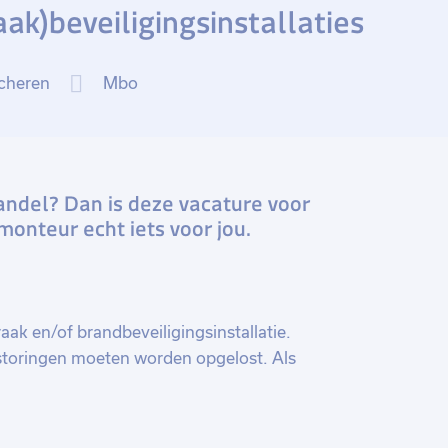
k)beveiligingsinstallaties
cheren
Mbo
aandel? Dan is deze vacature voor
onteur echt iets voor jou.
aak en/of brandbeveiligingsinstallatie.
storingen moeten worden opgelost. Als
 onderhouden van de gehele installatie.
ar de klant toe. Zijn er storingen, dan los
ragen, deze beantwoord je volgens