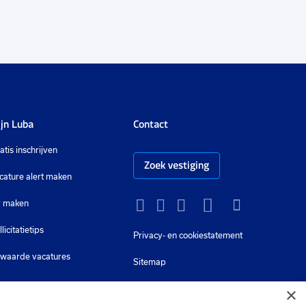
jn Luba
Contact
atis inschrijven
Zoek vestiging
cature alert maken
 maken
Instagram
Facebook
LinkedIn
YouTube
Tiktok
llicitatietips
Privacy-
en cookiestatement
waarde vacatures
Sitemap
×