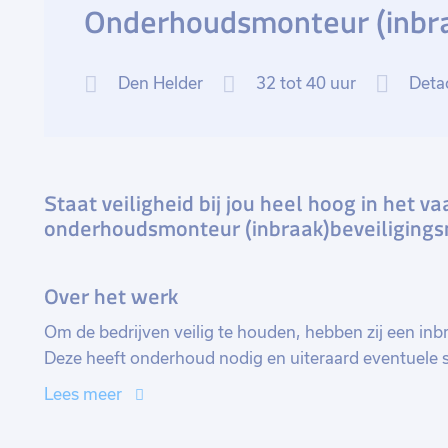
Onderhoudsmonteur (inbraa
Den Helder
32 tot 40 uur
Deta
Staat veiligheid bij jou heel hoog in het v
onderhoudsmonteur (inbraak)beveiligingsm
Over het werk
Om de bedrijven veilig te houden, hebben zij een inbr
Deze heeft onderhoud nodig en uiteraard eventuele 
onderhoudsmonteur ben jij verantwoordelijk voor het
Lees meer
Veelal werk je alleen en heb je verantwoordelijkheid na
jij deze op. De bedrijven hebben zo nu en dan ook v