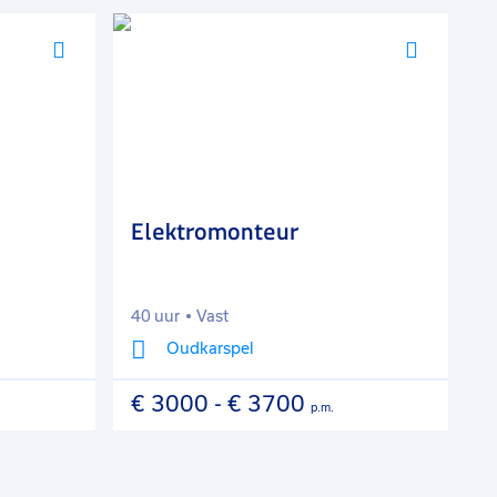
Voeg
Voeg
toe
toe
aan
aan
favorieten
favorie
Elektromonteur
B
40 uur
Vast
3
Oudkarspel
€ 3000
-
€ 3700
€
p.m.