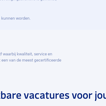
d kunnen worden.
f waarbij kwaliteit, service en
t een van de meest gecertificeerde
rse specialismen waaronder
alarminstallaties,
men, noodverlichtingsinstallaties en
bare vacatures voor jo