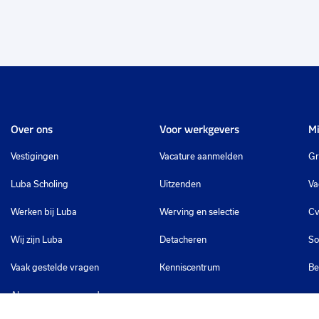
Over ons
Voor werkgevers
Mi
Vestigingen
Vacature aanmelden
Gr
Luba Scholing
Uitzenden
Va
Werken bij Luba
Werving en selectie
Cv
Wij zijn Luba
Detacheren
So
Vaak gestelde vragen
Kenniscentrum
Be
Algemene voorwaarden