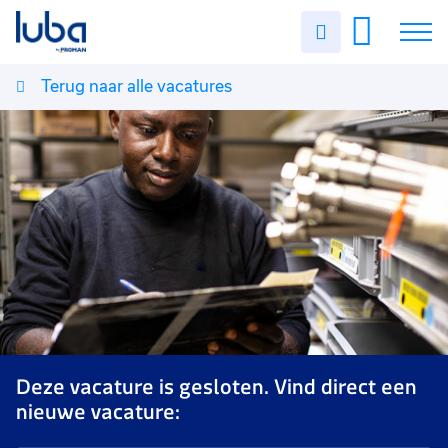
Uren
invullen
Terug naar alle vacatures
Vacatures
Over ons
Voor werkgevers
Contact
Deze vacature is gesloten. Vind direct een
nieuwe vacature: