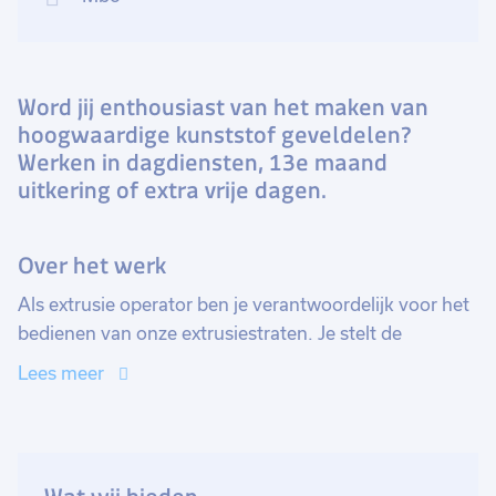
Word jij enthousiast van het maken van
hoogwaardige kunststof geveldelen?
Werken in dagdiensten, 13e maand
uitkering of extra vrije dagen.
Over het werk
Als extrusie operator ben je verantwoordelijk voor het
bedienen van onze extrusiestraten. Je stelt de
machines in, bewaakt het productieproces en zorgt
Lees meer
voor een optimale kwaliteit van de profielen. Je werkt
in de dagdiensten dus je bent 's avonds en weekenden
lekker vrij. Natuurlijk kan het soms voorkomen dat er
overgewerkt moet worden maar dat vind je vast niet