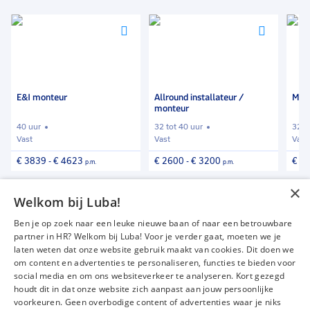
bedrijf kent een goede en informele werksfeer, heeft
aandacht voor de individuele werknemers en heeft
Voeg
Voeg
Voeg
loopbaanontwikkeling/opleidingen hoog in het
toe
toe
toe
vaandel staan. Veiligheid staat boven alles op alle
aan
aan
aan
werkplekken binnen Sonneborn en voordat je begint
favorieten
favorieten
favori
het ook noodzakelijk om je VCA-certificaat te
E&I monteur
Allround installateur /
Mont
monteur
behalen.
40 uur
32 tot 40 uur
32 t
Vast
Vast
Vast
€ 3839
-
€ 4623
€ 2600
-
€ 3200
€ 3
p.m.
p.m.
×
Vind meer vacatures
Welkom bij Luba!
Ben je op zoek naar een leuke nieuwe baan of naar een betrouwbare
partner in HR? Welkom bij Luba! Voor je verder gaat, moeten we je
laten weten dat onze website gebruik maakt van cookies. Dit doen we
om content en advertenties te personaliseren, functies te bieden voor
Vacatures
Over ons
social media en om ons websiteverkeer te analyseren. Kort gezegd
Werken bij Luba
Voor werkgevers
houdt dit in dat onze website zich aanpast aan jouw persoonlijke
voorkeuren. Geen overbodige content of advertenties waar je niks
Mijn Luba
Contact