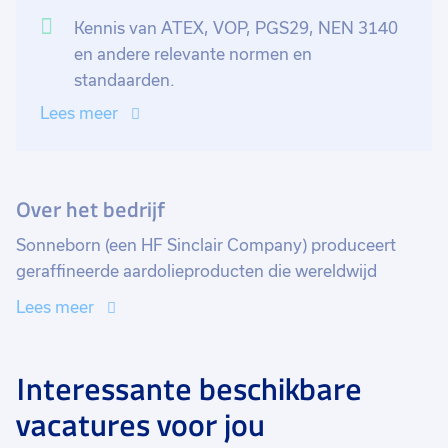
Kennis van ATEX, VOP, PGS29, NEN 3140
en andere relevante normen en
standaarden.
Lees meer
Over het bedrijf
Sonneborn (een HF Sinclair Company) produceert
geraffineerde aardolieproducten die wereldwijd
worden gebruikt in de farmacie, personal care,
Lees meer
voeding en techniek. De halffabricaten worden
geleverd aan industriële afnemers in Europa, Afrika en
het Midden-Oosten. Hun producten omvatten onder
Interessante beschikbare
andere witte oliën en vaselines waarvan jij het
vacatures voor jou
eindproduct waarschijnlijk in huis heb liggen. Het