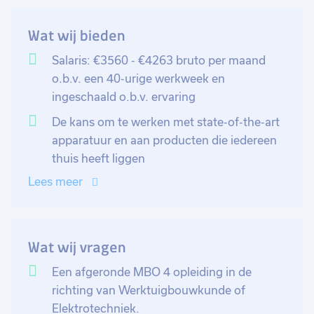
zijn. Daarnaast ben je een voortrekker in het continu
verbeteren van onze onderhoudsprocessen.
Wat wij bieden
Wil je meer weten over deze vacature? Stuur een
Salaris: €3560 - €4263 bruto per maand
WhatsApp berichtje naar 06-22968219, bel naar 088-
o.b.v. een 40-urige werkweek en
2589019 of solliciteer direct.
ingeschaald o.b.v. ervaring
De kans om te werken met state-of-the-art
apparatuur en aan producten die iedereen
thuis heeft liggen
Lees meer
Wat wij vragen
Een afgeronde MBO 4 opleiding in de
richting van Werktuigbouwkunde of
Elektrotechniek.