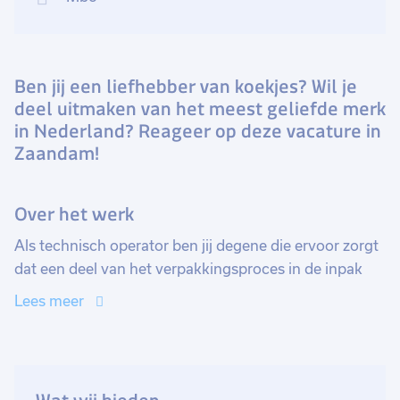
Ben jij een liefhebber van koekjes? Wil je
deel uitmaken van het meest geliefde merk
in Nederland? Reageer op deze vacature in
Zaandam!
Over het werk
Als technisch operator ben jij degene die ervoor zorgt
dat een deel van het verpakkingsproces in de inpak
area soepel verloopt. Jij zorgt ervoor dat alles volgens
Lees meer
plan verloopt door nauwgezet de
verpakkingsspecificaties en machine- en
processtandaarden te volgen. Kwaliteit en veiligheid
zijn jouw hoogste prioriteiten, en je doet er alles aan