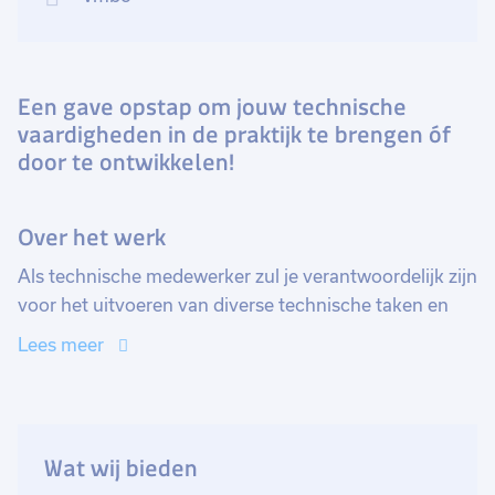
Een gave opstap om jouw technische
vaardigheden in de praktijk te brengen óf
door te ontwikkelen!
Over het werk
Als technische medewerker zul je verantwoordelijk zijn
voor het uitvoeren van diverse technische taken en
ondersteuning bieden aan het team. Je werkt samen
Lees meer
met je team, maar ook veel in je eigen ´bubble´. Er
komt veel meetapparatuur binnen voor onderhoud. Jij
zorgt via verschillende systemen voor onderhoud en
kalibratie van verschillend soort meetapparatuur.
Wat wij bieden