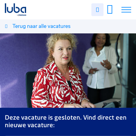
Uren
invullen
Terug naar alle vacatures
Vacatures
Over ons
Voor werkgevers
Contact
Deze vacature is gesloten. Vind direct een
nieuwe vacature: