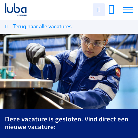
Uren
invullen
Terug naar alle vacatures
Vacatures
Over ons
Voor werkgevers
Contact
Deze vacature is gesloten. Vind direct een
nieuwe vacature: