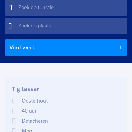
Vind werk
Tig lasser
Oosterhout
40 uur
Detacheren
Mbo