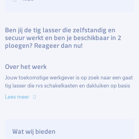
Ben jij de tig lasser die zelfstandig en
secuur werkt en ben je beschikbaar in 2
ploegen? Reageer dan nu!
Over het werk
Jouw toekomstige werkgever is op zoek naar een gaat
tig lasser die rvs schakelkasten en dakluiken op basis
van een tekening zelfstandig kan samenstellen en
Lees meer
aflassen. Daarnaast ga je stiften plaatsen, onderdelen
schuren en slijpen en ga je zorgen voor een kwalitatief
goede- en nette lasverbinding. Je komt te werken in
een goed gestructureerde en plezierige organisatie die
Wat wij bieden
kwalitatief hoogwaardige schakelkasten en dakluiken